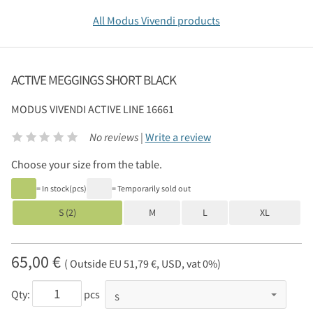
All Modus Vivendi products
ACTIVE MEGGINGS SHORT BLACK
MODUS VIVENDI
ACTIVE LINE 16661
No reviews |
Write a review
Choose your size from the table.
= In stock(pcs)
= Temporarily sold out
S (2)
M
L
XL
65,00 €
( Outside EU 51,79 €, USD, vat 0%)
Qty:
pcs