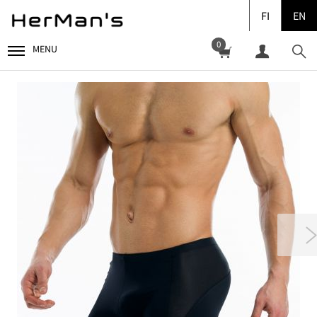
FI
EN
0
MENU