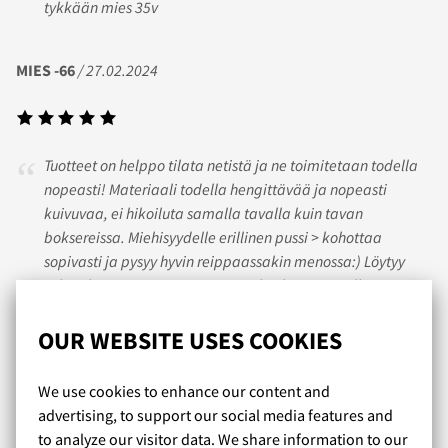
tykkään mies 35v
MIES -66
/ 27.02.2024
Tuotteet on helppo tilata netistä ja ne toimitetaan todella
nopeasti! Materiaali todella hengittävää ja nopeasti
kuivuvaa, ei hikoiluta samalla tavalla kuin tavan
boksereissa. Miehisyydelle erillinen pussi > kohottaa
sopivasti ja pysyy hyvin reippaassakin menossa:) Löytyy
sekä alus- että uima-asut! Joissakin hyvissä malleissa
puuttuu M-koko usein!
OUR WEBSITE USES COOKIES
PETER
/ 06.02.2019
We use cookies to enhance our content and
advertising, to support our social media features and
to analyze our visitor data. We share information to our