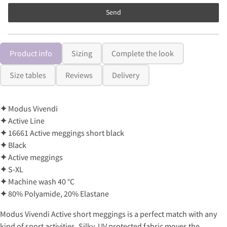
Send
Product info
Sizing
Complete the look
Size tables
Reviews
Delivery
✦
Modus Vivendi
✦
Active Line
✦
16661 Active meggings short black
✦
Black
✦
Active meggings
✦
S-XL
✦
Machine wash 40 °C
✦
80% Polyamide, 20% Elastane
Modus Vivendi Active short meggings is a perfect match with any
kind of sport activities. Silky, UV protected fabric moves the