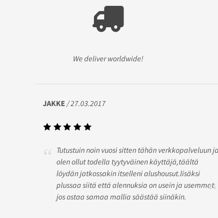
We deliver worldwide!
JAKKE
/ 27.03.2017
Tutustuin noin vuosi sitten tähän verkkopalveluun j
olen ollut todella tyytyväinen käyttäjä,täältä
löydän jatkossakin itselleni alushousut.lisäksi
plussaa siitä että alennuksia on usein ja usemmat
jos ostaa samaa mallia säästää siinäkin.