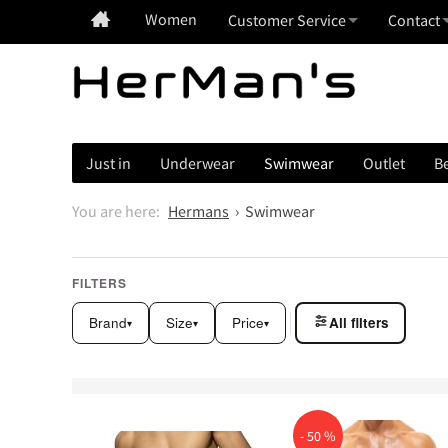
Women
Customer Service
Contact
Just in
Underwear
Swimwear
Outlet
Be
Hermans
Swimwear
FILTERS
Brand
Size
Price
All filters
▾
▾
▾
- 50 %