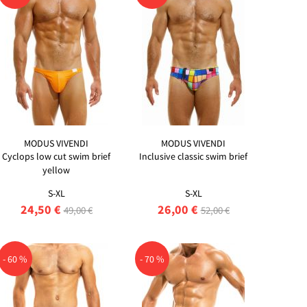
MODUS VIVENDI
MODUS VIVENDI
Cyclops low cut swim brief
Inclusive classic swim brief
yellow
S-XL
S-XL
24,50 €
26,00 €
49,00 €
52,00 €
- 60 %
- 70 %