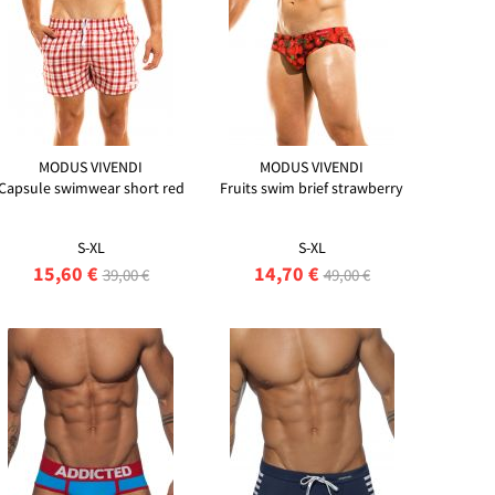
MODUS VIVENDI
MODUS VIVENDI
Capsule swimwear short red
Fruits swim brief strawberry
S-XL
S-XL
15,60 €
14,70 €
39,00 €
49,00 €