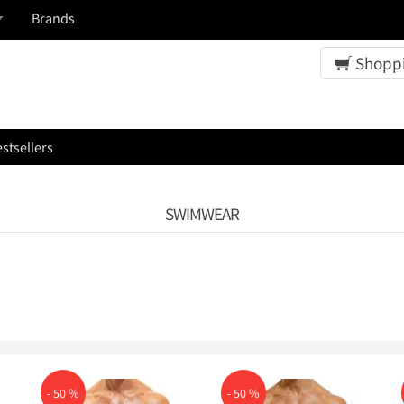
Brands
Shoppi
stsellers
SWIMWEAR
- 50 %
- 50 %