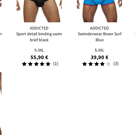
ADDICTED
ADDICTED
m
Sport detail binding swim
Swimderwear Boxer Surf
brief black
Blue
S-3XL
S-3XL
55,90 €
39,90 €
(1)
(3)