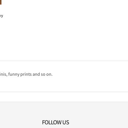
vy
nis, funny prints and so on.
FOLLOW US