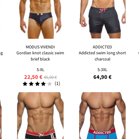
MODUS VIVENDI
ADDICTED
ng
Gordian knot classic swim
Addicted swim long short
brief black
charcoal
S-XL
S-3XL
22,50 €
64,90 €
45,00 €
(1)