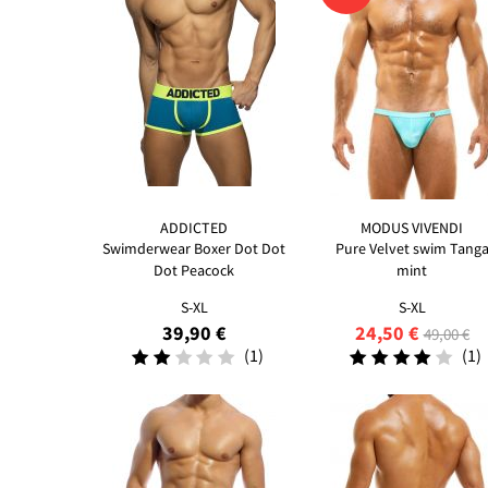
ADDICTED
MODUS VIVENDI
Swimderwear Boxer Dot Dot
Pure Velvet swim Tang
Dot Peacock
mint
S-XL
S-XL
39,90 €
24,50 €
49,00 €
(1)
(1)