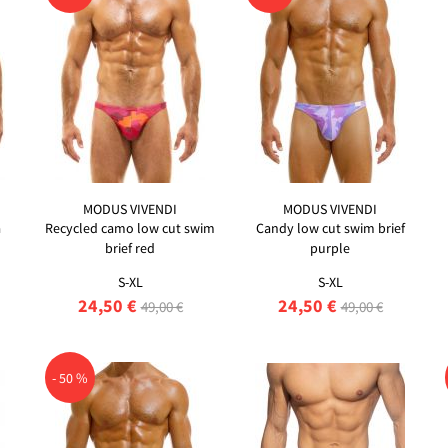
MODUS VIVENDI
MODUS VIVENDI
a
Recycled camo low cut swim
Candy low cut swim brief
brief red
purple
S-XL
S-XL
24,50 €
24,50 €
49,00 €
49,00 €
- 50 %