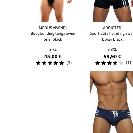
MODUS VIVENDI
ADDICTED
Bodybuilding tanga swim
Sport detail binding swi
brief black
boxer black
S-XL
S-3XL
45,00 €
59,90 €
(3)
(1)