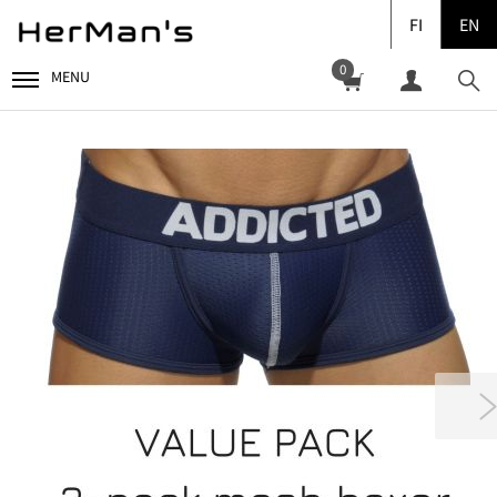
FI
EN
0
MENU