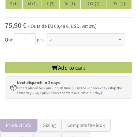
S (1)
M (2)
L (3)
XL (1)
2XL (1)
3XL (1)
75,90 €
( Outside EU 60,48 €, USD, vat 0%)
Qty:
pcs
Add to cart
Next dispatch in 2 days
📦
Orders placed by 2 pm Finnish time (EET/EEST) on weekdays ship the
same day – 24/7 pickup locker orders available in 2 days
Product info
Sizing
Complete the look