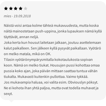
mies - 19.09.2018
Näistä voisi antaa kolme tähteä mukavuudesta, mutta koska
näitä mainostetaan push-uppina, jonka lupauksen nämä kyllä
täyttävät, annan neljä.
Joka kerta kun housut laitetaan jalkaan, joutuu asettelemaan
kalut paikalleen. Sen jälkeen kyllä pysyvät paikallaan. Vyötärö
on melko matala, mikä on OK.
Tilasin vyötärönympärysmitalla kokotaulukosta sopivan
koon. Nämä on melko tiukat. Housujen pussi kohottaa omaa
pussia koko ajan, joka päivän mittaan saattaa tuntua vähän
tiukalta. Mukavasti kuitenkin pullottaa. Vaimo tykkää.
Jos mukavampia haluaa, voi valita esim. Obviouslyn pöksyt.
Ne ei kohota ihan yhtä paljoa, mutta ovat todella muhavat ja
sexyt.