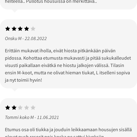
helteellä.. Pullotus housuissa on merkittävä..
Onsku M - 22.08.2022
Erittäin mukavat iholla, eivät hiosta pitkänkään päivän
pidossa. Kohottaa etumusta mukavasti ja pitää sukukalleudet
visusti paikallaan eivätkä ne hiostu jalkojen välissä. Tilasin
ensin M-koot, mutta ne olivat hieman tiukat, L itselleni sopiva
ja nyt toimii hyvin!
Tommi koko M - 11.06.2021
Etumus osa oli tiukka ja jouduin leikkaamaan housujen sisällä
olevat push resorit pois koska ne sattui kiveksiin.