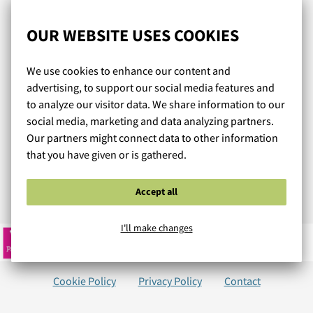
ennakkoluuloton puoti, joka tarjoaa muutakin kuin kaikki
muut.
OUR WEBSITE USES COOKIES
We use cookies to enhance our content and
MIIKHAIL
/ 27.02.2018
advertising, to support our social media features and
to analyze our visitor data. We share information to our
social media, marketing and data analyzing partners.
Our partners might connect data to other information
Kivoja asuja myös kundeille.
that you have given or is gathered.
Huippunopea toimitus.
Accept all
Read more reviews...
I'll make changes
Cookie Policy
Privacy Policy
Contact