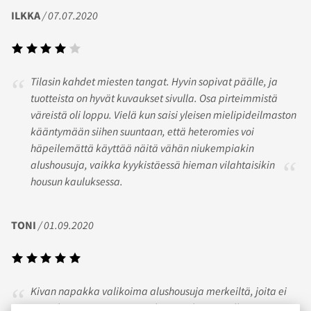
ILKKA
/ 07.07.2020
Tilasin kahdet miesten tangat. Hyvin sopivat päälle, ja
tuotteista on hyvät kuvaukset sivulla. Osa pirteimmistä
väreistä oli loppu. Vielä kun saisi yleisen mielipideilmaston
kääntymään siihen suuntaan, että heteromies voi
häpeilemättä käyttää näitä vähän niukempiakin
alushousuja, vaikka kyykistäessä hieman vilahtaisikin
housun kauluksessa.
TONI
/ 01.09.2020
Kivan napakka valikoima alushousuja merkeiltä, joita ei
muualta Suomesta saa. Mahtavaa, kun on tällainen