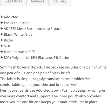
Size tables
Reviews
Delivery
✦
Addicted
✦
Packs collection
✦
AD477P Mesh Boxer push up 3-pack
✦
Black, White, Blue
✦
Boxer
✦
S-XL
✦
Machine wash 30 °C
✦
80% Polyamide, 15% Elastane, 5% Cotton
Soft mesh boxer in 3-pack. The package includes one pair of white,
one pair of blue and one pair of black briefs.
The fabric is simple, slightly translucent mesh which feels
comfortable against your skin and breathes well.
Mesh boxer pants use Addicted's own Push up design, which give
you more comfort and support. The inner pouch also provides
more volume and lift and keeps your male attributes in place.