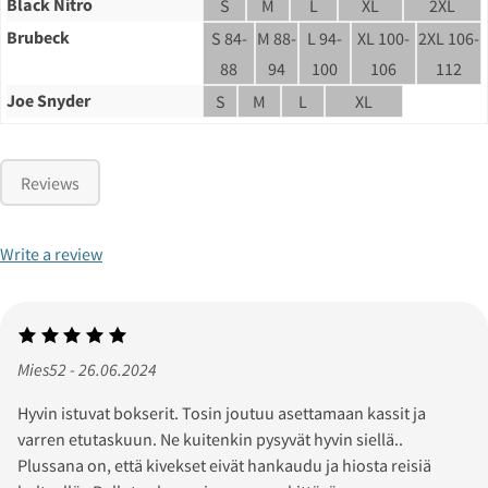
Black Nitro
S
M
L
XL
2XL
Brubeck
S 84-
M 88-
L 94-
XL 100-
2XL 106-
88
94
100
106
112
Joe Snyder
S
M
L
XL
Reviews
Write a review
Mies52 - 26.06.2024
Hyvin istuvat bokserit. Tosin joutuu asettamaan kassit ja
varren etutaskuun. Ne kuitenkin pysyvät hyvin siellä..
Plussana on, että kivekset eivät hankaudu ja hiosta reisiä