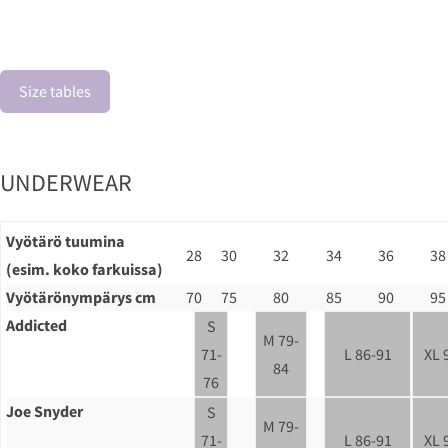
Size tables
UNDERWEAR
Vyötärö tuumina
28
30
32
34
36
38
(esim. koko farkuissa)
Vyötärönympärys cm
70
75
80
85
90
95
Addicted
S
M 79-
71-
L 86-91
XL 
84
76
Joe Snyder
S
M 79-
71-
L 86-91
XL 