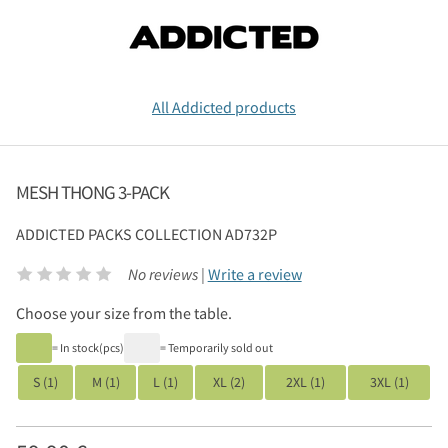
All Addicted products
MESH THONG 3-PACK
ADDICTED
PACKS COLLECTION AD732P
No reviews |
Write a review
Choose your size from the table.
= In stock(pcs)
= Temporarily sold out
S (1)
M (1)
L (1)
XL (2)
2XL (1)
3XL (1)