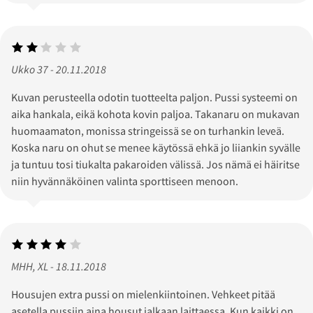
Ukko 37 - 20.11.2018
Kuvan perusteella odotin tuotteelta paljon. Pussi systeemi on
aika hankala, eikä kohota kovin paljoa. Takanaru on mukavan
huomaamaton, monissa stringeissä se on turhankin leveä.
Koska naru on ohut se menee käytössä ehkä jo liiankin syvälle
ja tuntuu tosi tiukalta pakaroiden välissä. Jos nämä ei häiritse
niin hyvännäköinen valinta sporttiseen menoon.
MHH, XL - 18.11.2018
Housujen extra pussi on mielenkiintoinen. Vehkeet pitää
asetella pussiin aina housut jalkaan laittaessa. Kun kaikki on