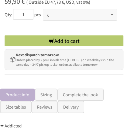
59,90 €
( Outside EU 47,73 €, USD, vat 0%)
Qty:
pcs
Add to cart
Next dispatch tomorrow
📦
Orders placed by 2 pm Finnish time (EET/EEST) on weekdays ship the
same day – 24/7 pickup locker orders available tomorrow
Product info
Sizing
Complete the look
Size tables
Reviews
Delivery
✦
Addicted