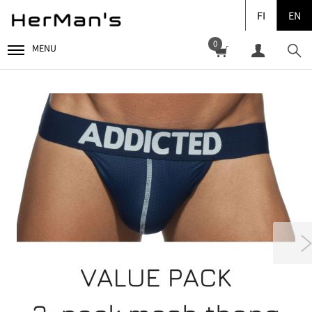
FI
EN
0
MENU