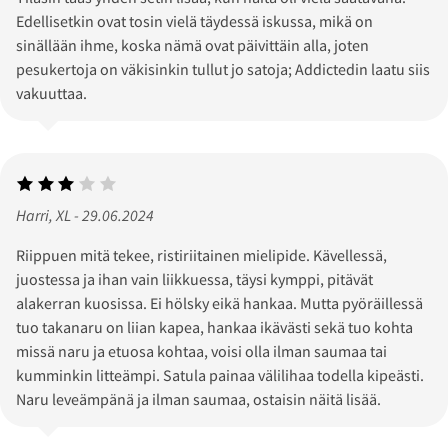
Edellisetkin ovat tosin vielä täydessä iskussa, mikä on
sinällään ihme, koska nämä ovat päivittäin alla, joten
pesukertoja on väkisinkin tullut jo satoja; Addictedin laatu siis
vakuuttaa.
Harri, XL - 29.06.2024
Riippuen mitä tekee, ristiriitainen mielipide. Kävellessä,
juostessa ja ihan vain liikkuessa, täysi kymppi, pitävät
alakerran kuosissa. Ei hölsky eikä hankaa. Mutta pyöräillessä
tuo takanaru on liian kapea, hankaa ikävästi sekä tuo kohta
missä naru ja etuosa kohtaa, voisi olla ilman saumaa tai
kumminkin litteämpi. Satula painaa välilihaa todella kipeästi.
Naru leveämpänä ja ilman saumaa, ostaisin näitä lisää.