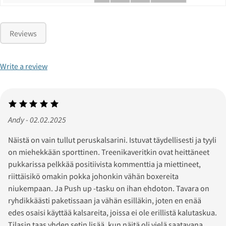
Reviews
Write a review
Andy - 02.02.2025
Näistä on vain tullut peruskalsarini. Istuvat täydellisesti ja tyyli
on miehekkään sporttinen. Treenikaveritkin ovat heittäneet
pukkarissa pelkkää positiivista kommenttia ja miettineet,
riittäisikö omakin pokka johonkin vähän boxereita
niukempaan. Ja Push up -tasku on ihan ehdoton. Tavara on
ryhdikkäästi paketissaan ja vähän esilläkin, joten en enää
edes osaisi käyttää kalsareita, joissa ei ole erillistä kalutaskua.
Tilasin taas yhden setin lisää, kun näitä oli vielä saatavana.