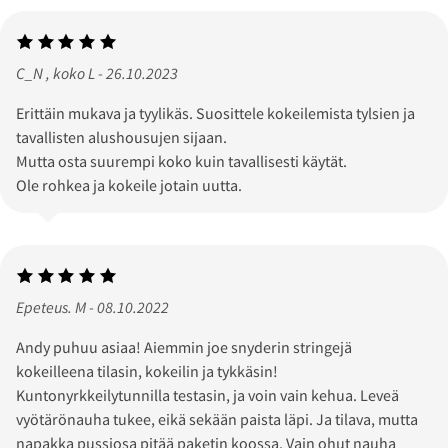
C_N , koko L - 26.10.2023
Erittäin mukava ja tyylikäs. Suosittele kokeilemista tylsien ja
tavallisten alushousujen sijaan.
Mutta osta suurempi koko kuin tavallisesti käytät.
Ole rohkea ja kokeile jotain uutta.
Epeteus. M - 08.10.2022
Andy puhuu asiaa! Aiemmin joe snyderin stringejä
kokeilleena tilasin, kokeilin ja tykkäsin!
Kuntonyrkkeilytunnilla testasin, ja voin vain kehua. Leveä
vyötärönauha tukee, eikä sekään paista läpi. Ja tilava, mutta
napakka pussiosa pitää paketin koossa. Vain ohut nauha