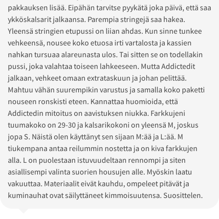
pakkauksen lisää. Eipähän tarvitse pyykätä joka päivä, että saa
ykköskalsarit jalkaansa. Parempia stringejä saa hakea.
Yleensä stringien etupussi on liian ahdas. Kun sinne tunkee
vehkeensä, nousee koko etuosa irti vartalosta ja kassien
nahkan tursuaa alareunasta ulos. Tai sitten se on todellakin
pussi, joka valahtaa toiseen lahkeeseen. Mutta Addictedit
jalkaan, vehkeet omaan extrataskuun ja johan pelittää.
Mahtuu vähän suurempikin varustus ja samalla koko paketti
nouseen ronskisti eteen. Kannattaa huomioida, että
Addictedin mitoitus on aavistuksen niukka. Farkkujeni
tuumakoko on 29-30 ja kalsarikokoni on yleensä M, joskus
jopa S. Näistä olen käyttänyt sen sijaan M:ää ja L:ää. M
tiukempana antaa reilummin nostetta ja on kiva farkkujen
alla. L on puolestaan istuvuudeltaan rennompi ja siten
asiallisempi valinta suorien housujen alle. Myöskin laatu
vakuuttaa. Materiaalit eivät kauhdu, ompeleet pitävät ja
kuminauhat ovat säilyttäneet kimmoisuutensa. Suosittelen.