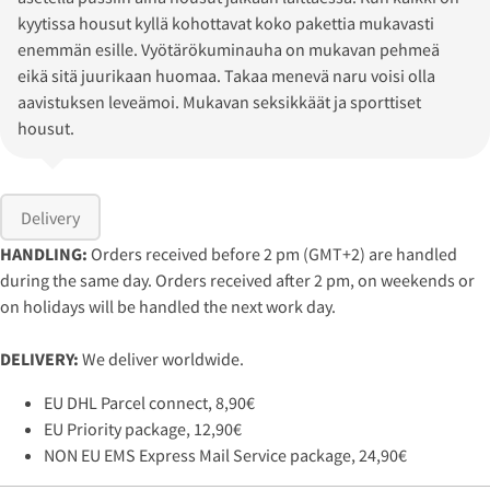
kyytissa housut kyllä kohottavat koko pakettia mukavasti
enemmän esille. Vyötärökuminauha on mukavan pehmeä
eikä sitä juurikaan huomaa. Takaa menevä naru voisi olla
aavistuksen leveämoi. Mukavan seksikkäät ja sporttiset
housut.
Delivery
HANDLING:
Orders received before 2 pm (GMT+2) are handled
during the same day. Orders received after 2 pm, on weekends or
on holidays will be handled the next work day.
DELIVERY:
We deliver worldwide.
EU DHL Parcel connect, 8,90€
EU Priority package, 12,90€
NON EU EMS Express Mail Service package, 24,90€