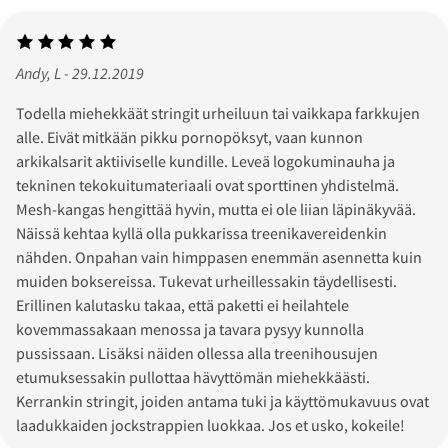
Andy, L - 29.12.2019
Todella miehekkäät stringit urheiluun tai vaikkapa farkkujen
alle. Eivät mitkään pikku pornopöksyt, vaan kunnon
arkikalsarit aktiiviselle kundille. Leveä logokuminauha ja
tekninen tekokuitumateriaali ovat sporttinen yhdistelmä.
Mesh-kangas hengittää hyvin, mutta ei ole liian läpinäkyvää.
Näissä kehtaa kyllä olla pukkarissa treenikavereidenkin
nähden. Onpahan vain himppasen enemmän asennetta kuin
muiden boksereissa. Tukevat urheillessakin täydellisesti.
Erillinen kalutasku takaa, että paketti ei heilahtele
kovemmassakaan menossa ja tavara pysyy kunnolla
pussissaan. Lisäksi näiden ollessa alla treenihousujen
etumuksessakin pullottaa hävyttömän miehekkäästi.
Kerrankin stringit, joiden antama tuki ja käyttömukavuus ovat
laadukkaiden jockstrappien luokkaa. Jos et usko, kokeile!