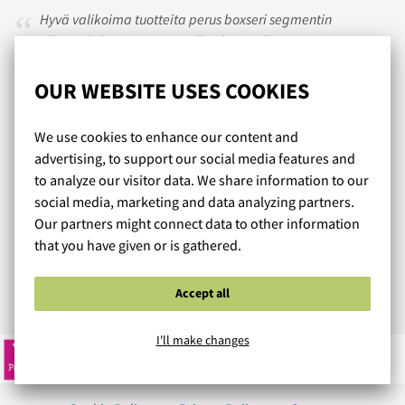
Hyvä valikoima tuotteita perus boxseri segmentin
ulkopuolelta joita ei muualla ole tarjolla. Nopea toimitus ja
hyvä asiakaspalvelu.
OUR WEBSITE USES COOKIES
LAURI
/ 20.05.2026
We use cookies to enhance our content and
advertising, to support our social media features and
to analyze our visitor data. We share information to our
social media, marketing and data analyzing partners.
Todella huippu stringit tuli teidän kautta!
Our partners might connect data to other information
Ja lähetys oli nopea ja varma!
that you have given or is gathered.
Tulen jatkossakin tilaamaan teiltä.
Accept all
Read more reviews...
I'll make changes