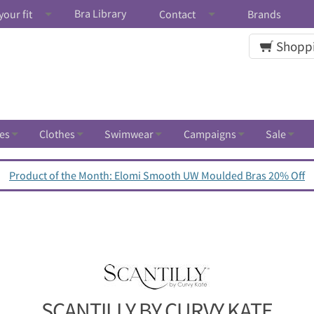
Bra Library
your fit
Contact
Brands
Shoppi
es
Clothes
Swimwear
Campaigns
Sale
Product of the Month: Elomi Smooth UW Moulded Bras 20% Off
SCANTILLY BY CURVY KATE