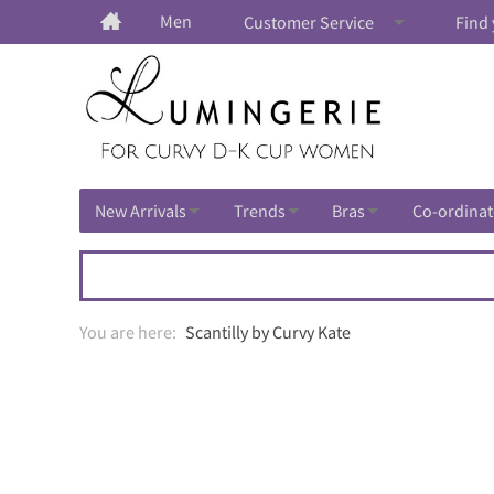
Men
Customer Service
Find 
New Arrivals
Trends
Bras
Co-ordinat
Scantilly by Curvy Kate