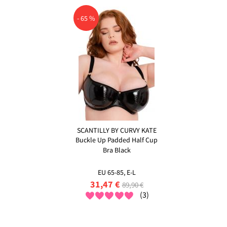
- 65 %
SCANTILLY BY CURVY KATE
Buckle Up Padded Half Cup
Bra Black
EU 65-85, E-L
31,47 €
89,90 €
(3)