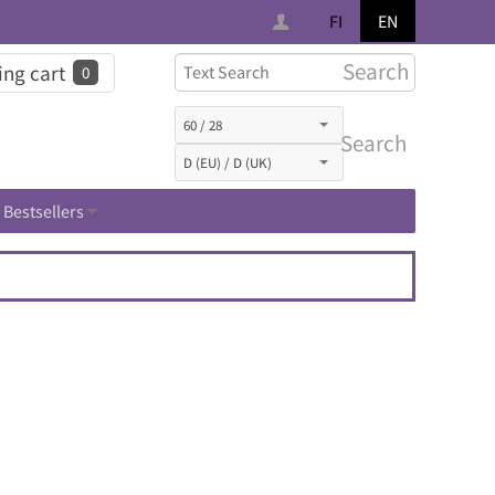
FI
EN
Search
ng cart
0
Search
Bestsellers