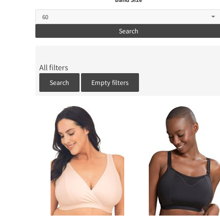
Search
All filters
Search
Empty filters