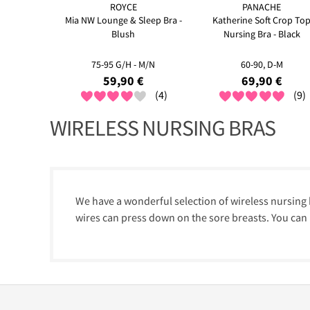
ROYCE
PANACHE
Mia NW Lounge & Sleep Bra -
Katherine Soft Crop To
Blush
Nursing Bra - Black
75-95 G/H - M/N
60-90, D-M
59,90 €
69,90 €
(4)
(9)
WIRELESS NURSING BRAS
We have a wonderful selection of wireless nursing b
wires can press down on the sore breasts. You can u