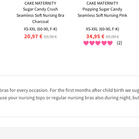
CAKE MATERNITY
CAKE MATERNITY
p
Sugar Candy Crush
Popping Sugar Candy
Seamless Soft Nursing Bra
Seamless Soft Nursing Pink
Charcoal
XS-XXL (60-90, F-K)
XS-XXL (60-90, F-K)
20,97 €
34,95 €
59,90 €
69,90 €
(2)
ras for every occasion. For the first months after child birth we su
se your nursing tops or regular nursing bras also during night, but o