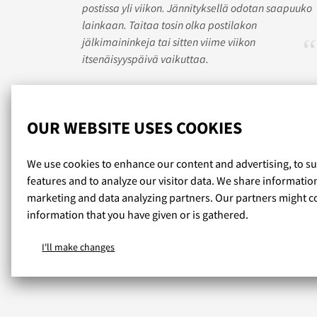
postissa yli viikon. Jännityksellä odotan saapuuko
lainkaan. Taitaa tosin olka postilakon
jälkimaininkeja tai sitten viime viikon
itsenäisyyspäivä vaikuttaa.
Read more reviews...
OUR WEBSITE USES COOKIES
We use cookies to enhance our content and advertising, to s
features and to analyze our visitor data. We share informatio
marketing and data analyzing partners. Our partners might c
information that you have given or is gathered.
I'll make changes