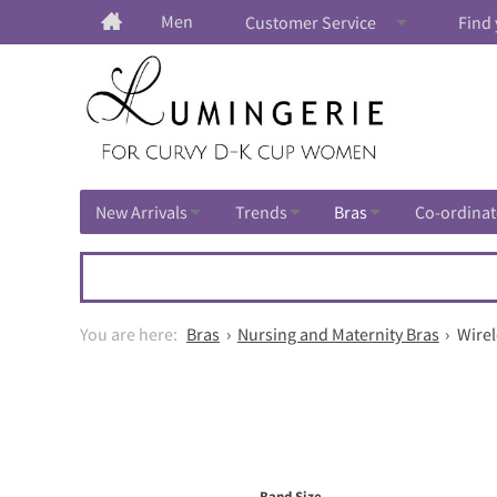
Men
Customer Service
Find 
New Arrivals
Trends
Bras
Co-ordinat
Bras
Nursing and Maternity Bras
Wirel
Band Size