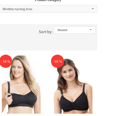
Sort by:
- 50 %
- 65 %