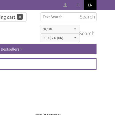
FI
EN
Search
ng cart
0
Search
Bestsellers
Product Category