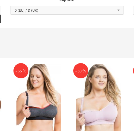
- 65 %
- 50 %