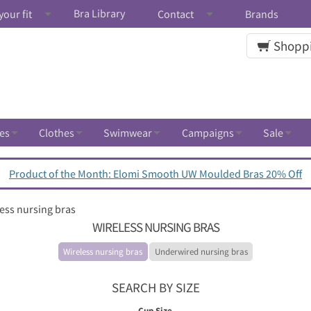
Bra Library
your fit
Contact
Brands
Shoppi
es
Clothes
Swimwear
Campaigns
Sale
Product of the Month: Elomi Smooth UW Moulded Bras 20% Off
ess nursing bras
WIRELESS NURSING BRAS
Wireless nursing bras
Underwired nursing bras
SEARCH BY SIZE
Cup Size