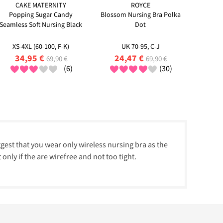
CAKE MATERNITY
ROYCE
Popping Sugar Candy
Blossom Nursing Bra Polka
Seamless Soft Nursing Black
Dot
XS-4XL (60-100, F-K)
UK 70-95, C-J
34,95 €
24,47 €
69,90 €
69,90 €
(6)
(30)
ggest that you wear only wireless nursing bra as the
nly if the are wirefree and not too tight.