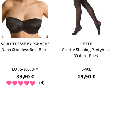
SCULPTRESSE BY PANACHE
CETTE
Dana Strapless Bra - Black
Seattle Shaping Pantyhose
30 den - Black
EU 75-105, D-M
S-4XL
89,90 €
19,90 €
(4)