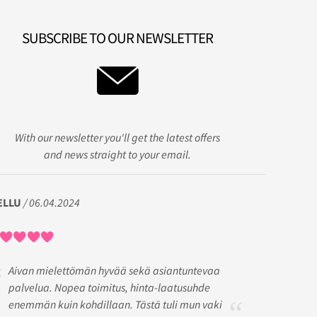
SUBSCRIBE TO OUR NEWSLETTER
With our newsletter you'll get the latest offers
and news straight to your email.
ELLU
/ 06.04.2024
Aivan mielettömän hyvää sekä asiantuntevaa
palvelua. Nopea toimitus, hinta-laatusuhde
enemmän kuin kohdillaan. Tästä tuli mun vaki