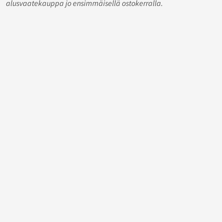
alusvaatekauppa jo ensimmäisellä ostokerralla.