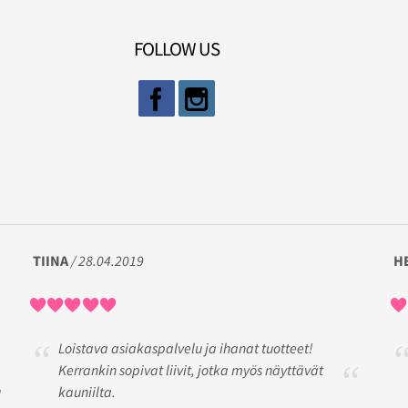
FOLLOW US
TIINA
/ 28.04.2019
H
Loistava asiakaspalvelu ja ihanat tuotteet!
Kerrankin sopivat liivit, jotka myös näyttävät
u
kauniilta.