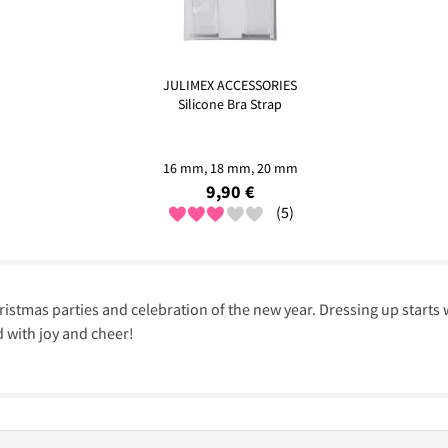
JULIMEX ACCESSORIES
Silicone Bra Strap
16 mm, 18 mm, 20 mm
9,90 €
(5)
stmas parties and celebration of the new year. Dressing up starts wi
ed with joy and cheer!