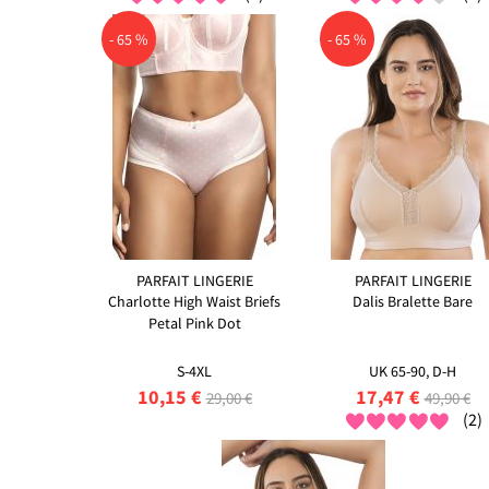
- 65 %
- 65 %
PARFAIT LINGERIE
PARFAIT LINGERIE
Charlotte High Waist Briefs
Dalis Bralette Bare
Petal Pink Dot
S-4XL
UK 65-90, D-H
10,15 €
17,47 €
29,00 €
49,90 €
(2)