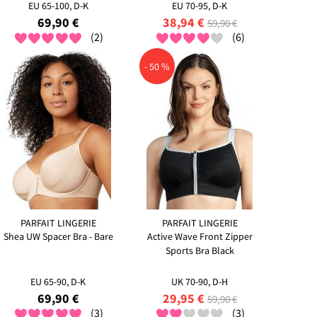
EU 65-100, D-K
EU 70-95, D-K
69,90 €
38,94 €
59,90 €
(2)
(6)
- 50 %
PARFAIT LINGERIE
PARFAIT LINGERIE
Shea UW Spacer Bra - Bare
Active Wave Front Zipper
Sports Bra Black
EU 65-90, D-K
UK 70-90, D-H
69,90 €
29,95 €
59,90 €
(3)
(3)