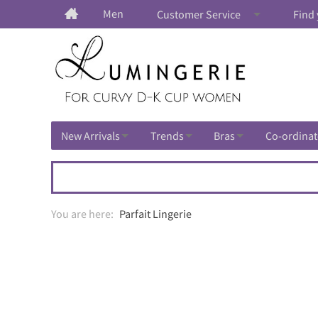
Men
Customer Service
Find 
New Arrivals
Trends
Bras
Co-ordinat
Parfait Lingerie