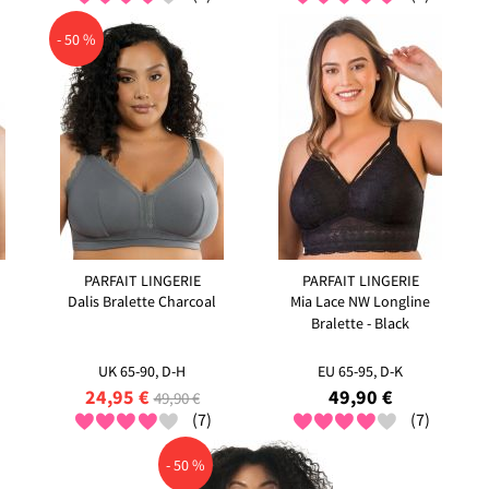
- 50 %
PARFAIT LINGERIE
PARFAIT LINGERIE
Dalis Bralette Charcoal
Mia Lace NW Longline
Bralette - Black
UK 65-90, D-H
EU 65-95, D-K
24,95 €
49,90 €
49,90 €
(7)
(7)
- 50 %