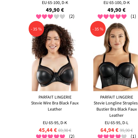
EU 65-100, D-K
EU 65-100, D-K
49,90 €
49,90 €
(2)
(1)
- 35 %
- 35 %
PARFAIT LINGERIE
PARFAIT LINGERIE
Stevie Wire Bra Black Faux
Stevie Longline Straples
Leather
Bustier Bra Black Faux
Leather
EU 65-95, D-K
EU 65-95, D-L
45,44 €
64,94 €
69,90 €
99,90 €
(2)
(1)