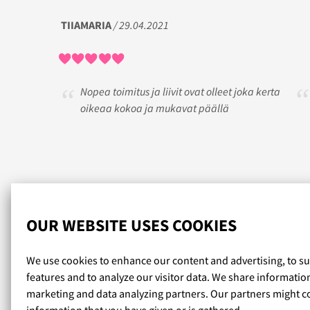
TIIAMARIA
/ 29.04.2021
Nopea toimitus ja liivit ovat olleet joka kerta
oikeaa kokoa ja mukavat päällä
Read more reviews...
OUR WEBSITE USES COOKIES
We use cookies to enhance our content and advertising, to s
features and to analyze our visitor data. We share informatio
marketing and data analyzing partners. Our partners might c
information that you have given or is gathered.