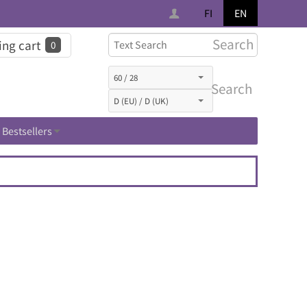
FI
EN
Search
ng cart
0
Search
Bestsellers