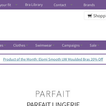
Bra Library
your fit
Contact
Brands
Shoppi
es
Clothes
Swimwear
Campaigns
Sale
Product of the Month: Elomi Smooth UW Moulded Bras 20% Off
PARFAIT LINGERIE