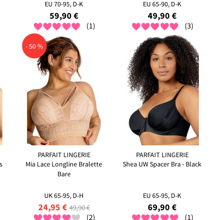
EU 70-95, D-K
EU 65-90, D-K
59,90 €
49,90 €
(1)
(3)
- 50 %
PARFAIT LINGERIE
PARFAIT LINGERIE
s
Mia Lace Longline Bralette
Shea UW Spacer Bra - Black
Bare
UK 65-95, D-H
EU 65-95, D-K
24,95 €
69,90 €
49,90 €
(2)
(1)