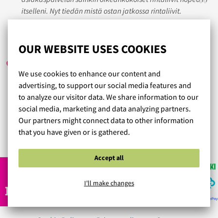
itselleni. Nyt tiedän mistä ostan jatkossa rintaliivit.
SIPE
/ 25.08.2021
OUR WEBSITE USES COOKIES
We use cookies to enhance our content and
advertising, to support our social media features and
Hyvänen aika sentään, just tilasin ja nyt jo posti kolautti
to analyze our visitor data. We share information to our
pienen paketin eteiseen. On täydellisen sopivat ja kauniit
social media, marketing and data analyzing partners.
rintsikat! Kaunis kiitos! Suosittelen kyllä lämpimästi!
Our partners might connect data to other information
that you have given or is gathered.
Read more reviews...
Accept all
I'll make changes