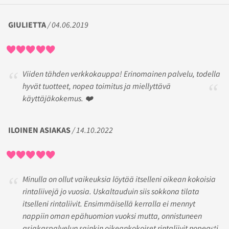
GIULIETTA
/ 04.06.2019
Viiden tähden verkkokauppa! Erinomainen palvelu, todella
hyvät tuotteet, nopea toimitus ja miellyttävä
käyttäjäkokemus. ❤️
ILOINEN ASIAKAS
/ 14.10.2022
Minulla on ollut vaikeuksia löytää itselleni oikean kokoisia
rintaliivejä jo vuosia. Uskaltauduin siis sokkona tilata
itselleni rintaliivit. Ensimmäisellä kerralla ei mennyt
nappiin oman epähuomion vuoksi mutta, onnistuneen
asiakaspalvelun sainkin oikeankokoiset rintaliivit nopeasti