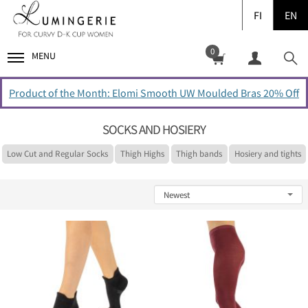
FI
EN
0
MENU
Product of the Month: Elomi Smooth UW Moulded Bras 20% Off
SOCKS AND HOSIERY
Low Cut and Regular Socks
Thigh Highs
Thigh bands
Hosiery and tights