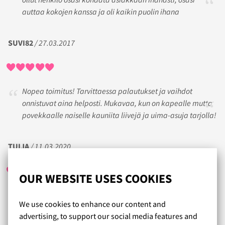
auttaa kokojen kanssa ja oli kaikin puolin ihana
SUVI82
/ 27.03.2017
Nopea toimitus! Tarvittaessa palautukset ja vaihdot
onnistuvat aina helposti. Mukavaa, kun on kapealle mutta
povekkaalle naiselle kauniita liivejä ja uima-asuja tarjolla!
TUIJA
/ 11.03.2020
OUR WEBSITE USES COOKIES
Todella helppo ja vaivaton tapa tehdä ostoksia. Nopea
We use cookies to enhance our content and
toimitus. Laadukkaat tuotteet.
advertising, to support our social media features and
Uimapuvun tilauksessa sain apua liiviasiantuntijalta,