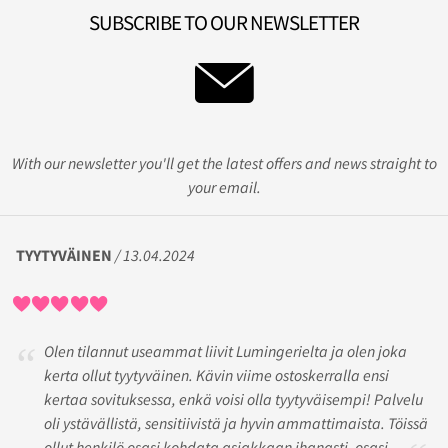
SUBSCRIBE TO OUR NEWSLETTER
With our newsletter you'll get the latest offers and news straight to
your email.
TYYTYVÄINEN
/ 13.04.2024
Olen tilannut useammat liivit Lumingerielta ja olen joka
kerta ollut tyytyväinen. Kävin viime ostoskerralla ensi
kertaa sovituksessa, enkä voisi olla tyytyväisempi! Palvelu
oli ystävällistä, sensitiivistä ja hyvin ammattimaista. Töissä
ollut henkilö osasi kohdata asiakkaan ihanasti, osasi