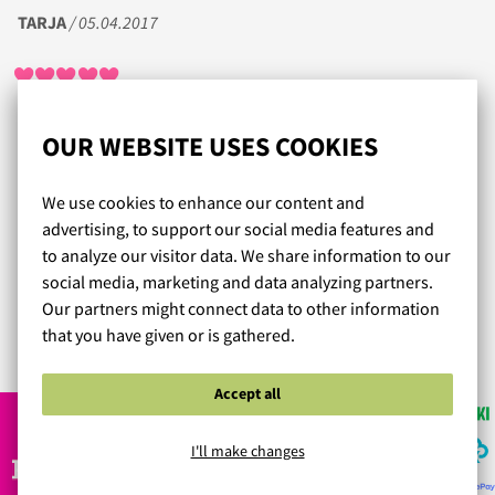
TARJA
/ 05.04.2017
Tilasin ensimmäisen kerran tuotteita noin vuosi sitten. Sen
OUR WEBSITE USES COOKIES
jälkeen en ole edes harkinnut tekeväni hankintoja muualta.
Olen muutaman kerran kysynyt sähköpostilla apua esim
We use cookies to enhance our content and
kokovalintaan ja saanut avun nopeasti ja tehnyt erittäin
advertising, to support our social media features and
onnistuneita ostoksia. Välillä koko tai istuvuus ei ole hyvä,
to analyze our visitor data. We share information to our
mutta palautus/vaihto on helppoa ja nopeaa. En voi muuta
social media, marketing and data analyzing partners.
kuin suositella lämpimästi kaikille,
Our partners might connect data to other information
that you have given or is gathered.
Read more reviews...
Accept all
I'll make changes