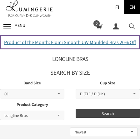
FI
EN
0
MENU
Product of the Month: Elomi Smooth UW Moulded Bras 20% Off
LONGLINE BRAS
SEARCH BY SIZE
Band Size
Cup Size
Product Category
Search