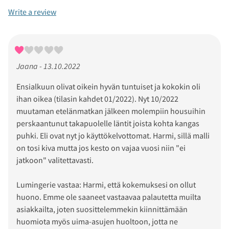
Write a review
Jaana - 13.10.2022
Ensialkuun olivat oikein hyvän tuntuiset ja kokokin oli
ihan oikea (tilasin kahdet 01/2022). Nyt 10/2022
muutaman etelänmatkan jälkeen molempiin housuihin
perskaantunut takapuolelle läntit joista kohta kangas
puhki. Eli ovat nyt jo käyttökelvottomat. Harmi, sillä malli
on tosi kiva mutta jos kesto on vajaa vuosi niin "ei
jatkoon" valitettavasti.
Lumingerie vastaa: Harmi, että kokemuksesi on ollut
huono. Emme ole saaneet vastaavaa palautetta muilta
asiakkailta, joten suosittelemmekin kiinnittämään
huomiota myös uima-asujen huoltoon, jotta ne