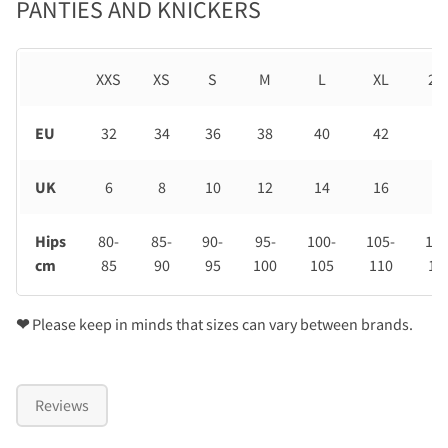
PANTIES AND KNICKERS
XXS
XS
S
M
L
XL
2X
EU
32
34
36
38
40
42
44
UK
6
8
10
12
14
16
18
Hips
80-
85-
90-
95-
100-
105-
110
cm
85
90
95
100
105
110
11
❤
Please keep in minds that sizes can vary between brands.
Reviews