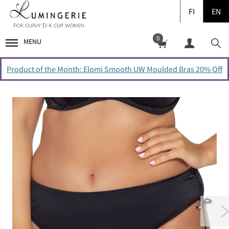
FI
EN
0
MENU
Product of the Month: Elomi Smooth UW Moulded Bras 20% Off