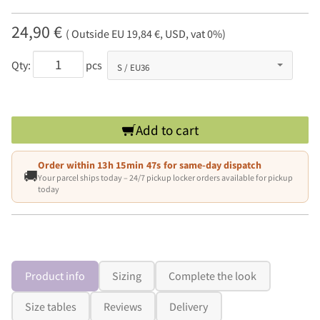
24,90 €
( Outside EU 19,84 €, USD, vat 0%)
Qty:
pcs
Add to cart
Order within
13h 15min 46s
for same-day dispatch
🚚
Your parcel ships today – 24/7 pickup locker orders available for pickup
today
Product info
Sizing
Complete the look
Size tables
Reviews
Delivery