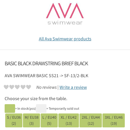
All Ava Swimwear products
BASIC BLACK DRAWSTRING BRIEF BLACK
AVA SWIMWEAR
BASIC SS21 -> SF-13/2-BLK
No reviews |
Write a review
Choose your size from the table.
= In stock(pcs)
= Temporarily sold out
S / EU36
M/ EU38
L / EU40
XL / EU42
2XL / EU44
3XL / EU46
(2)
(3)
(5)
(13)
(12)
(19)