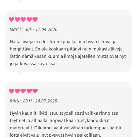
Mari H, 30F - 17.04.2026
Näitä liivejä ei edes tunne päällä, niin hyvin istuvat ja
hengittävät. En ole koskaan pitänyt näin mukavia liivejä.
Ostin nämä kesän kuumia ilmoja ajatellen mutta ovat nyt
jo jatkuvassa käytössä.
Riitta, 80 H - 24.07.2025
Hyvin kauniit liivit! Istuu täydellisesti vaikka rinnoissa
täytteet jo alhaalla. Sopivat kaarituet, laadukkaat
materiaalit. Olkaimet vaativat vähän tarkempaa säätöä,
jotta eivät valu, nyt pysyvät hyvin paikoillaan.