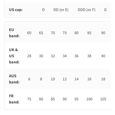
US cup:
D
DD (or E)
DDD (or F)
G
EU
60
65
70
75
80
85
90
band:
UK &
US
28
30
32
34
36
38
40
band:
AUS
6
8
10
12
14
16
18
band:
FR
75
80
85
90
95
100
105
band: