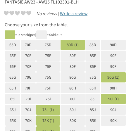
FANTASIE
AW23 - AW25 FL102301-BLH
No reviews |
Write a review
Choose your size from the table.
= In stock(pcs)
= Sold out
65D
70D
75D
80D (1)
85D
90D
65E
70E
75E
80E
85E
90E
65F
70F
75F
80F
85F
90F
65G
70G
75G
80G
85G
90G (1)
65H
70H
75H
80H
85H
90H
65I
70I
75I
80I
85I
90I (1)
65J
70J
75J (1)
80J
85J
90J
65K
70K
75K (1)
80K
85K
90K