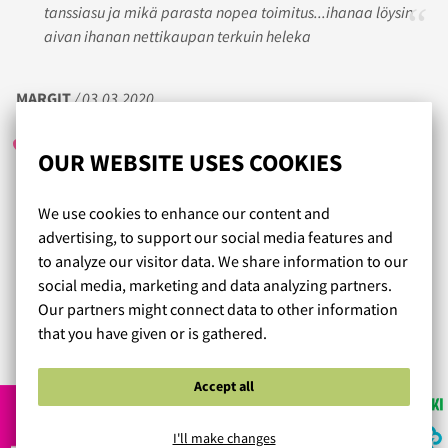
tanssiasu ja mikä parasta nopea toimitus...ihanaa löysin
aivan ihanan nettikaupan terkuin heleka
MARGIT
/ 03.03.2020
OUR WEBSITE USES COOKIES
Löysin tuotteen hyvin, tosin koko ei mulle käynyt mutta
We use cookies to enhance our content and
palautus mutkatonta, toimitus nopeaa, asiakaspalv.
advertising, to support our social media features and
sähköpostitse sekin nopeaa toimintaa, tykkäidon kyllä että
to analyze our visitor data. We share information to our
voisin puhua myös palvelijan kanssa, nyt innolla odotan
social media, marketing and data analyzing partners.
josko palautuksen tilalle tulevat liivit hyvät
Our partners might connect data to other information
that you have given or is gathered.
Read more reviews...
Accept all
I'll make changes