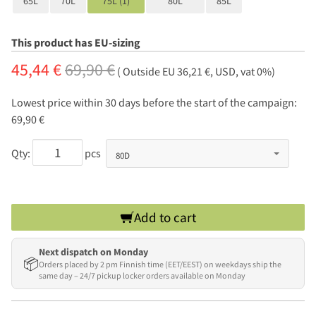
65L
70L
75L (1)
80L
85L
This product has EU-sizing
45,44 €
69,90 €
( Outside EU 36,21 €, USD, vat 0%)
Lowest price within 30 days before the start of the campaign:
69,90 €
Qty:
pcs
Add to cart
Next dispatch on Monday
📦
Orders placed by 2 pm Finnish time (EET/EEST) on weekdays ship the
same day – 24/7 pickup locker orders available on Monday