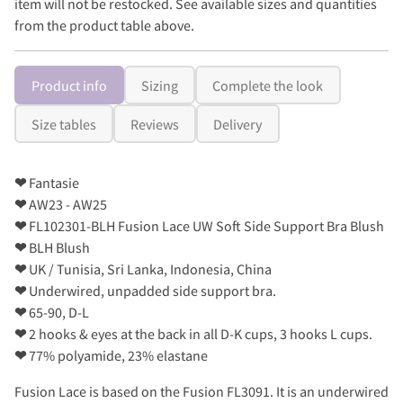
item will not be restocked. See available sizes and quantities
from the product table above.
Product info
Sizing
Complete the look
Size tables
Reviews
Delivery
❤
Fantasie
❤
AW23 - AW25
❤
FL102301-BLH Fusion Lace UW Soft Side Support Bra Blush
❤
BLH Blush
❤
UK / Tunisia, Sri Lanka, Indonesia, China
❤
Underwired, unpadded side support bra.
❤
65-90, D-L
❤
2 hooks & eyes at the back in all D-K cups, 3 hooks L cups.
❤
77% polyamide, 23% elastane
Fusion Lace is based on the Fusion FL3091. It is an underwired