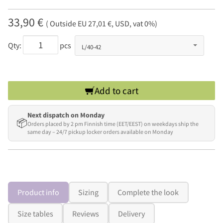
33,90 €
( Outside EU 27,01 €, USD, vat 0%)
Qty:
pcs
Add to cart
Next dispatch on Monday
📦
Orders placed by 2 pm Finnish time (EET/EEST) on weekdays ship the
same day – 24/7 pickup locker orders available on Monday
Product info
Sizing
Complete the look
Size tables
Reviews
Delivery