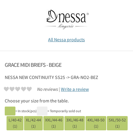
All Nessa products
GRACE MIDI BRIEFS - BEIGE
NESSA
NEW CONTINUITY SS25 -> GRA-NO2-BEZ
No reviews |
Write a review
Choose your size from the table.
= In stock(pcs)
= Temporarily sold out
L/40-42
XL/42-44
XXL/44-46
3XL/46-48
4XL/48-50
5XL/50-52
(1)
(1)
(1)
(1)
(1)
(1)