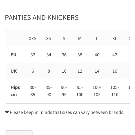
PANTIES AND KNICKERS
XXS
XS
S
M
L
XL
2X
EU
32
34
36
38
40
42
44
UK
6
8
10
12
14
16
18
Hips
80-
85-
90-
95-
100-
105-
110
cm
85
90
95
100
105
110
11
❤
Please keep in minds that sizes can vary between brands.