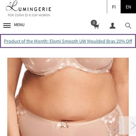
FI
EN
0
MENU
Product of the Month: Elomi Smooth UW Moulded Bras 20% Off