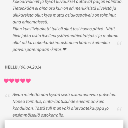
kokoarvioinnit ja hyvät kuvaukset auttavat paljon valintaa.
Tietenkään ei aina osu kun on eri merkkisistä liiveistä ja
uikkareista ollut kyse mutta asiakaspalvelu on toiminut
aina erinomaisesti.
Eilen kun liivipaketti tuli oli ollut tosi huono päivä. Nätit
liivit jotka ostin itselleni ystävänpäivälahjaksi ja mukana
ollut pikku nalkekarkkimaistiainen käänsi kuitenkin
päivän parempaan -kiitos ❤
HELLU
/ 06.04.2024
Aivan mielettömän hyvää sekä asiantuntevaa palvelua.
Nopea toimitus, hinta-laatusuhde enemmän kuin
kohdillaan. Tästä tuli mun vaki alusvaatekauppa jo
ensimmäisellä ostokerralla.