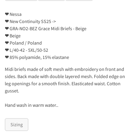
❤
Nessa
❤
New Continuity SS25 ->
❤
GRA-NO2-BEZ Grace Midi Briefs - Beige
❤
Beige
❤
Poland / Poland
❤
L/40-42 - 5XL/50-52
❤
85% polyamide, 15% elastane
Midi briefs made of soft mesh with embroidery on front and
sides. Back made with double layered mesh. Folded edge on
leg openings for a smooth finish. Elasticated waist. Cotton
gusset.
Hand wash in warm water..
Sizing