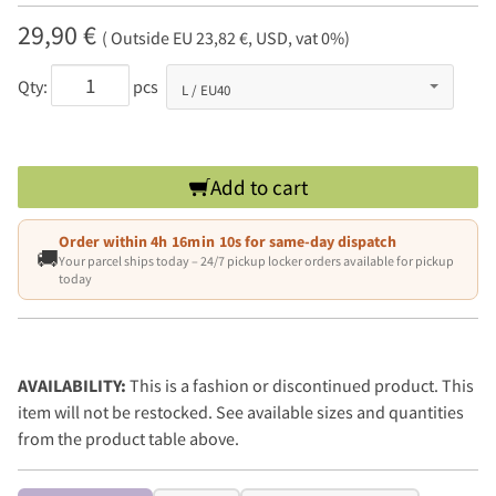
29,90 €
( Outside EU 23,82 €, USD, vat 0%)
Qty:
pcs
Add to cart
Order within
4h 16min 09s
for same-day dispatch
🚚
Your parcel ships today – 24/7 pickup locker orders available for pickup
today
AVAILABILITY:
This is a fashion or discontinued product. This
item will not be restocked. See available sizes and quantities
from the product table above.