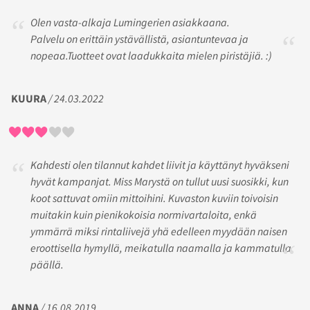
Olen vasta-alkaja Lumingerien asiakkaana.
Palvelu on erittäin ystävällistä, asiantuntevaa ja
nopeaa.Tuotteet ovat laadukkaita mielen piristäjiä. :)
KUURA
/ 24.03.2022
Kahdesti olen tilannut kahdet liivit ja käyttänyt hyväkseni
hyvät kampanjat. Miss Marystä on tullut uusi suosikki, kun
koot sattuvat omiin mittoihini. Kuvaston kuviin toivoisin
muitakin kuin pienikokoisia normivartaloita, enkä
ymmärrä miksi rintaliivejä yhä edelleen myydään naisen
eroottisella hymyllä, meikatulla naamalla ja kammatulla
päällä.
ANNA
/ 16.08.2019