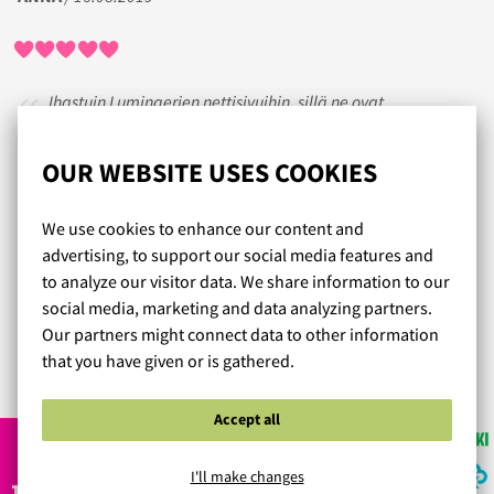
Ihastuin Lumingerien nettisivuihin, sillä ne ovat
asiakaslähtöisesti tehdyt ja liiveistä on tarjolla paljon
tietoa! Erityisesti pidän videoista, joissa liivit näkee joka
OUR WEBSITE USES COOKIES
suunnasta, sekä liikkeen omistajan omasta kommentista.
Liivien ostaminen verkosta epäilytti, mutta kotona
We use cookies to enhance our content and
rauhassa sovittaminen on ihanaa! Tilaaminen sekä
advertising, to support our social media features and
tuotteiden palauttaminen ja vaihtaminen on helppoa.
to analyze our visitor data. We share information to our
Asiakaspalvelu on ystävällistä, yksilöllistä ja nopeaa.
social media, marketing and data analyzing partners.
Tilaan täältä jatkossakin.
Our partners might connect data to other information
that you have given or is gathered.
Read more reviews...
Accept all
I'll make changes