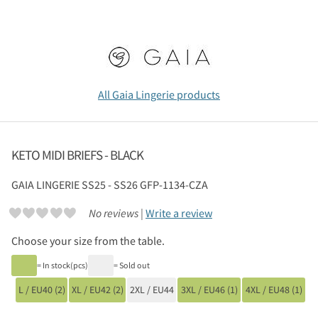
All Gaia Lingerie products
KETO MIDI BRIEFS - BLACK
GAIA LINGERIE
SS25 - SS26 GFP-1134-CZA
No reviews |
Write a review
Choose your size from the table.
= In stock(pcs)
= Sold out
L / EU40 (2)
XL / EU42 (2)
2XL / EU44
3XL / EU46 (1)
4XL / EU48 (1)