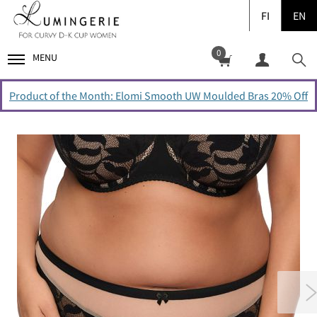
FI
EN
0
MENU
Product of the Month: Elomi Smooth UW Moulded Bras 20% Off