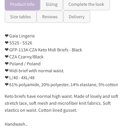
Product info
Sizing
Complete the look
Size tables
Reviews
Delivery
❤
Gaia Lingerie
❤
SS25 - SS26
❤
GFP-1134-CZA Keto Midi Briefs - Black
❤
CZA Czarny/Black
❤
Poland / Poland
❤
Midi brief with normal waist.
❤
L/40 - 4XL/48
❤
61% polyamide, 20% polyester, 14% elastane, 5% cotton
Keto briefs have normal high waist. Made of lovely and soft
stretch lace, soft mesh and microfiber knit fabrics. Soft
elastics on waist. Cotton lined gusset.
Handwash..