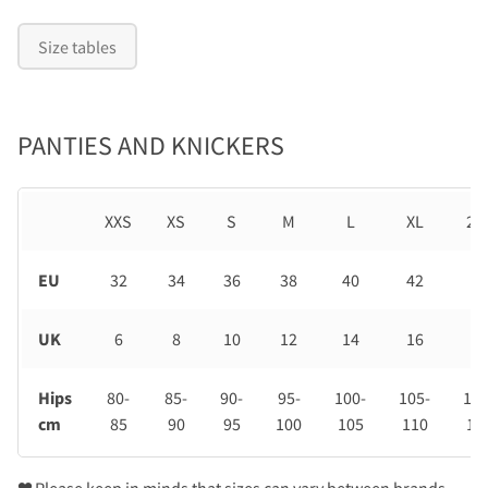
Size tables
PANTIES AND KNICKERS
XXS
XS
S
M
L
XL
2X
EU
32
34
36
38
40
42
44
UK
6
8
10
12
14
16
18
Hips
80-
85-
90-
95-
100-
105-
110
cm
85
90
95
100
105
110
11
❤
Please keep in minds that sizes can vary between brands.