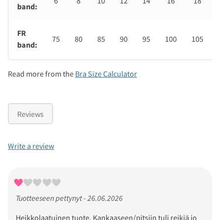
6
8
10
12
14
16
18
band:
FR
75
80
85
90
95
100
105
band:
Read more from the
Bra Size Calculator
Reviews
Write a review
Tuotteeseen pettynyt - 26.06.2026
Heikkolaatuinen tuote. Kankaaseen/pitsiin tuli reikiä jo