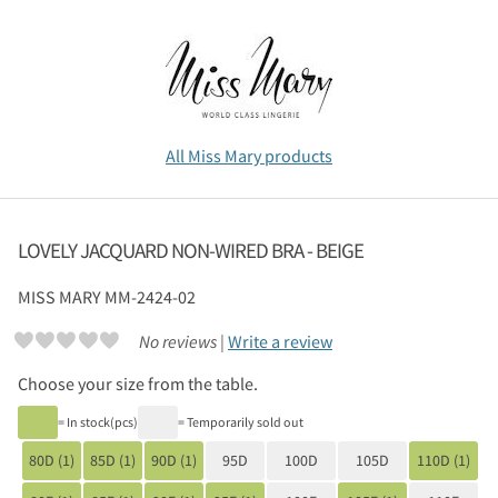
All Miss Mary products
LOVELY JACQUARD NON-WIRED BRA - BEIGE
MISS MARY
MM-2424-02
No reviews |
Write a review
Choose your size from the table.
= In stock(pcs)
= Temporarily sold out
80D (1)
85D (1)
90D (1)
95D
100D
105D
110D (1)