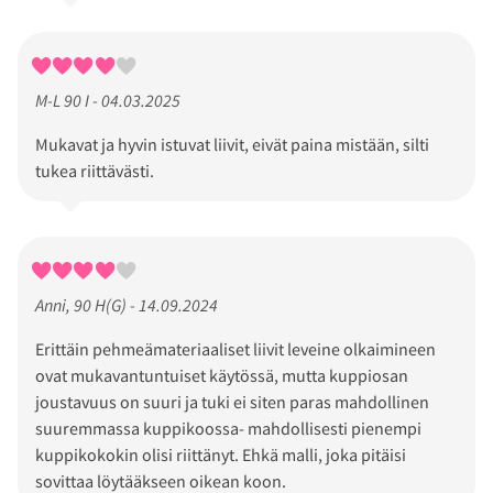
M-L 90 I - 04.03.2025
Mukavat ja hyvin istuvat liivit, eivät paina mistään, silti
tukea riittävästi.
Anni, 90 H(G) - 14.09.2024
Erittäin pehmeämateriaaliset liivit leveine olkaimineen
ovat mukavantuntuiset käytössä, mutta kuppiosan
joustavuus on suuri ja tuki ei siten paras mahdollinen
suuremmassa kuppikoossa- mahdollisesti pienempi
kuppikokokin olisi riittänyt. Ehkä malli, joka pitäisi
sovittaa löytääkseen oikean koon.