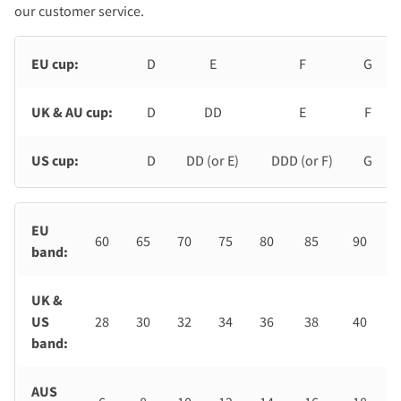
our customer service.
EU cup:
D
E
F
G
UK & AU cup:
D
DD
E
F
US cup:
D
DD (or E)
DDD (or F)
G
EU
60
65
70
75
80
85
90
band:
UK &
US
28
30
32
34
36
38
40
band:
AUS