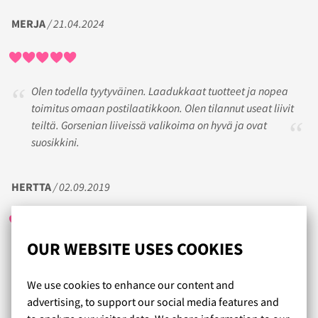
MERJA
/ 21.04.2024
Olen todella tyytyväinen. Laadukkaat tuotteet ja nopea
toimitus omaan postilaatikkoon. Olen tilannut useat liivit
teiltä. Gorsenian liiveissä valikoima on hyvä ja ovat
suosikkini.
HERTTA
/ 02.09.2019
OUR WEBSITE USES COOKIES
Sattuman kautta löysin tämän satumaisen ihanan kaupan,
josta jo olen hankkinut useat rintaliivit ja housut. Ja joka
We use cookies to enhance our content and
kerta olen ollut erittäin tyytyväinen ja innoissani odottelen
advertising, to support our social media features and
tulevaa lähetystä. Kiitos erinomaisen hurmaavasta