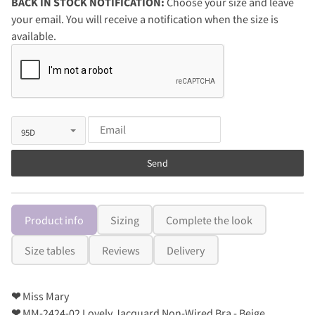
BACK IN STOCK NOTIFICATION:
Choose your size and leave
your email. You will receive a notification when the size is
available.
Send
Product info
Sizing
Complete the look
Size tables
Reviews
Delivery
❤
Miss Mary
❤
MM-2424-02 Lovely Jacquard Non-Wired Bra - Beige