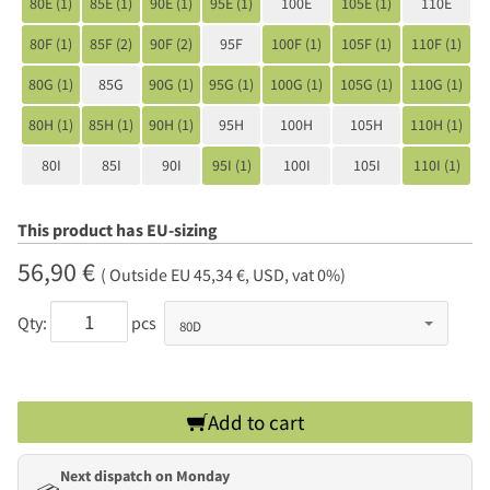
80E (1)
85E (1)
90E (1)
95E (1)
100E
105E (1)
110E
80F (1)
85F (2)
90F (2)
95F
100F (1)
105F (1)
110F (1)
80G (1)
85G
90G (1)
95G (1)
100G (1)
105G (1)
110G (1)
80H (1)
85H (1)
90H (1)
95H
100H
105H
110H (1)
80I
85I
90I
95I (1)
100I
105I
110I (1)
This product has EU-sizing
56,90 €
( Outside EU 45,34 €, USD, vat 0%)
Qty:
pcs
Add to cart
Next dispatch on Monday