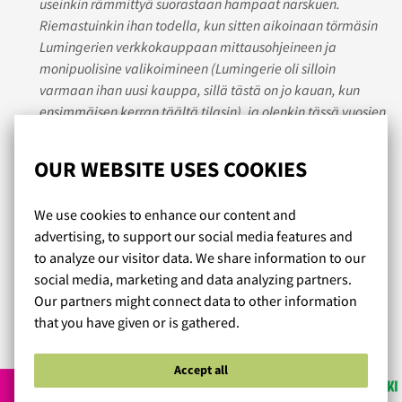
useinkin rämmittyä suorastaan hampaat narskuen.
Riemastuinkin ihan todella, kun sitten aikoinaan törmäsin
Lumingerien verkkokauppaan mittausohjeineen ja
monipuolisine valikoimineen (Lumingerie oli silloin
varmaan ihan uusi kauppa, sillä tästä on jo kauan, kun
ensimmäisen kerran täältä tilasin), ja olenkin tässä vuosien
varrella tilannut täältä monet ja monet liivit.
Asiakaspalvelustakin olen kysellyt vinkkejä useamman
OUR WEBSITE USES COOKIES
kerran, ja apu on ollut aina ystävällistä ja
ammattitaitoista. Kun olen keikkunut esim. vaihtoehtoisten
We use cookies to enhance our content and
mallien ja kokojen välillä, on minua todella pyritty
advertising, to support our social media features and
auttamaan valinnassa painostamatta sen kummemmin
to analyze our visitor data. We share information to our
mihinkään kauppaan. Aivan huippuhyvää asiakaspalvelua
social media, marketing and data analyzing partners.
siis! Suosittelen lämpimästi!
Our partners might connect data to other information
that you have given or is gathered.
Read more reviews...
Accept all