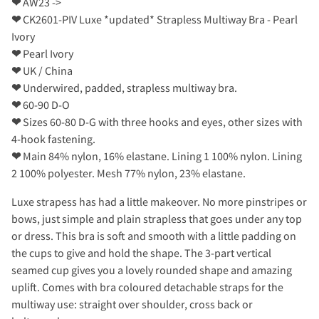
❤
AW23 ->
❤
CK2601-PIV Luxe *updated* Strapless Multiway Bra - Pearl
Ivory
❤
Pearl Ivory
❤
UK / China
❤
Underwired, padded, strapless multiway bra.
❤
60-90 D-O
❤
Sizes 60-80 D-G with three hooks and eyes, other sizes with
4-hook fastening.
❤
Main 84% nylon, 16% elastane. Lining 1 100% nylon. Lining
2 100% polyester. Mesh 77% nylon, 23% elastane.
Luxe strapess has had a little makeover. No more pinstripes or
bows, just simple and plain strapless that goes under any top
or dress. This bra is soft and smooth with a little padding on
the cups to give and hold the shape. The 3-part vertical
seamed cup gives you a lovely rounded shape and amazing
uplift. Comes with bra coloured detachable straps for the
multiway use: straight over shoulder, cross back or