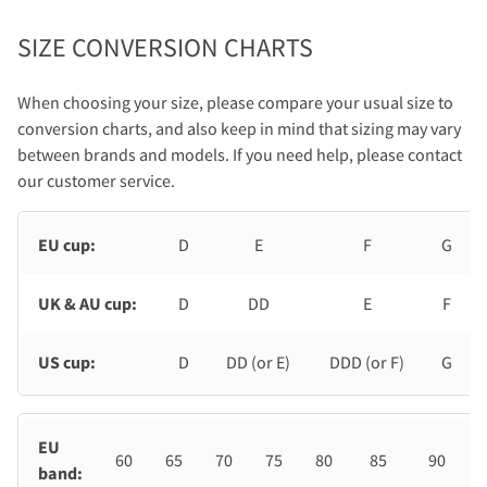
SIZE CONVERSION CHARTS
When choosing your size, please compare your usual size to
conversion charts, and also keep in mind that sizing may vary
between brands and models. If you need help, please contact
our customer service.
EU cup:
D
E
F
G
UK & AU cup:
D
DD
E
F
US cup:
D
DD (or E)
DDD (or F)
G
EU
60
65
70
75
80
85
90
band: