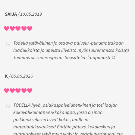
SAIJA
/ 10.05.2019
Todella ystävällinen ja osaava palvelu -puhumattakaan
laadukkaista ja upeista liiveistä myös suuremmissa koissa!
Toimitus oli supernopeaa. Suosittelen lämpimästi ☺️
K
/ 05.05.2026
TODELLA hyvä, asiakaspalveluhenkinen ja tosi laajan
kokovalikoiman verkkokauppa, jossa on ihan
poikkeuksellisen hyvät koko-, malli- ja
materiaalikuvaukset! Erittäin pätevä kokolaskuri ja
mittausohjeet sekä muut vinkit ja vertailutiedot sopivan