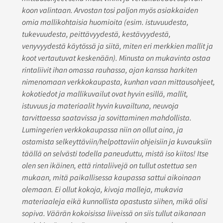
koon valintaan. Arvostan tosi paljon myös asiakkaiden
omia mallikohtaisia huomioita (esim. istuvuudesta,
tukevuudesta, peittävyydestä, kestävyydestä,
venyvyydestä käytössä ja siitä, miten eri merkkien mallit ja
koot vertautuvat keskenään). Minusta on mukavinta ostaa
rintaliivit ihan omassa rauhassa, ajan kanssa harkiten
nimenomaan verkkokaupasta, kunhan vaan mittausohjeet,
kokotiedot ja mallikuvailut ovat hyvin esillä, mallit,
istuvuus ja materiaalit hyvin kuvailtuna, neuvoja
tarvittaessa saatavissa ja sovittaminen mahdollista.
Lumingerien verkkokaupassa niin on ollut aina, ja
ostamista selkeyttäviin/helpottaviin ohjeisiin ja kuvauksiin
täällä on selvästi todella paneuduttu, mistä iso kiitos! Itse
olen sen ikäinen, että rintaliivejä on tullut ostettua sen
mukaan, mitä paikallisessa kaupassa sattui aikoinaan
olemaan. Ei ollut kokoja, kivoja malleja, mukavia
materiaaleja eikä kunnollista opastusta siihen, mikä olisi
sopiva. Väärän kokoisissa liiveissä on siis tullut aikanaan