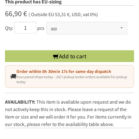
This product has EU-sizing
66,90 €
( Outside EU 53,31 €, USD, vat 0%)
Qty:
pcs
Add to cart
Order within
0h 30min 17s
for same-day dispatch
🚚
Your parcel ships today – 24/7 pickup locker orders available for pickup
today
AVAILABILITY:
This item is available upon request and we do
not actively keep this in stock. Please leave a request of the
item or size and we will order it for you. For items currently in
our stock, please refer to the availability table above.