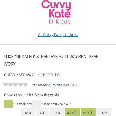
All Curvy Kate products
LUXE *UPDATED* STRAPLESS MULTIWAY BRA - PEARL
IVORY
CURVY KATE
AW23 -> CK2601-PIV
No reviews |
Write a review
Choose your size from the table.
= In stock(pcs)
= Temporarily sold out
65D
70D
75D
80D (1)
85D (1)
90D