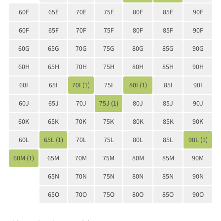
60E
65E
70E
75E
80E
85E
90E
60F
65F
70F
75F
80F
85F
90F
60G
65G
70G
75G
80G
85G
90G
60H
65H
70H
75H
80H
85H
90H
60I
65I
70I (1)
75I
80I (1)
85I
90I
60J
65J
70J
75J (1)
80J
85J
90J
60K
65K
70K
75K
80K
85K
90K
60L
65L (1)
70L
75L
80L
85L
90L (1)
60M (1)
65M
70M
75M
80M
85M
90M
65N
70N
75N
80N
85N
90N
65O
70O
75O
80O
85O
90O