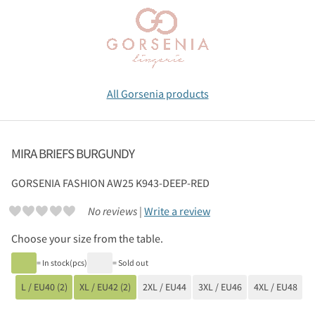
All Gorsenia products
MIRA BRIEFS BURGUNDY
GORSENIA
FASHION AW25 K943-DEEP-RED
No reviews |
Write a review
Choose your size from the table.
= In stock(pcs)
= Sold out
L / EU40 (2)
XL / EU42 (2)
2XL / EU44
3XL / EU46
4XL / EU48