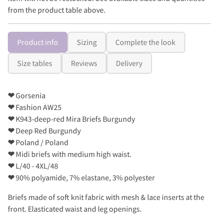
from the product table above.
Product info
Sizing
Complete the look
Size tables
Reviews
Delivery
❤
Gorsenia
❤
Fashion AW25
❤
K943-deep-red Mira Briefs Burgundy
❤
Deep Red Burgundy
❤
Poland / Poland
❤
Midi briefs with medium high waist.
❤
L/40 - 4XL/48
❤
90% polyamide, 7% elastane, 3% polyester
Briefs made of soft knit fabric with mesh & lace inserts at the
front. Elasticated waist and leg openings.