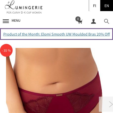
FI
EN
0
MENU
Product of the Month: Elomi Smooth UW Moulded Bras 20% Off
- 35 %