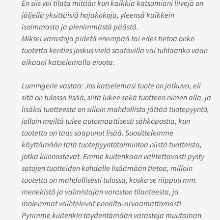
En siis voi tilata mitään kun kaikkia katsomiani liivejä on
jäljellä yksittäisiä hajakokoja, yleensä kaikkein
isoimmasta ja pienimmästä päästä.
Miksei varastoja pidetä enempää tai edes tietoa onko
tuotetta kenties joskus vielä saatavilla vai tuhlaanko vaan
aikaani katselemalla eioota.
Lumingerie vastaa: Jos katselemasi tuote on jatkuva, eli
sitä on tulossa lisää, siitä lukee sekä tuotteen nimen alla, ja
lisäksi tuotteesta on silloin mahdollista jättää tuotepyyntö,
jolloin meiltä tulee automaattisesti sähköpostia, kun
tuotetta on taas saapunut lisää. Suosittelemme
käyttämään tätä tuotepyyntötoimintoa niistä tuotteista,
jotka kiinnostavat. Emme kuitenkaan valitettavasti pysty
satojen tuotteiden kohdalle lisäämään tietoa, milloin
tuotetta on mahdollisesti tulossa, koska se riippuu mm.
menekistä ja valmistajan varaston tilanteesta, ja
molemmat vaihtelevat ennalta-arvaamattomasti.
Pyrimme kuitenkin täydentämään varastoja muutaman