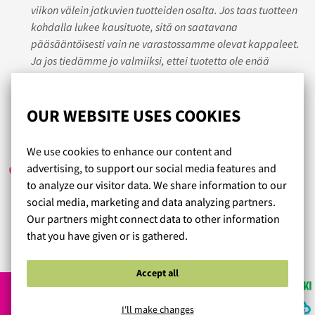
viikon välein jatkuvien tuotteiden osalta. Jos taas tuotteen
kohdalla lukee kausituote, sitä on saatavana
pääsääntöisesti vain ne varastossamme olevat kappaleet.
Ja jos tiedämme jo valmiiksi, ettei tuotetta ole enää
mahdollista saada lisää kauden aikana, ei myöskään
pyyntöjä voi jättää.
OUR WEBSITE USES COOKIES
HELENA
/ 14.06.2020
We use cookies to enhance our content and
advertising, to support our social media features and
to analyze our visitor data. We share information to our
social media, marketing and data analyzing partners.
Ystävällinen palvelu
Our partners might connect data to other information
that you have given or is gathered.
Read more reviews...
Accept all
I'll make changes