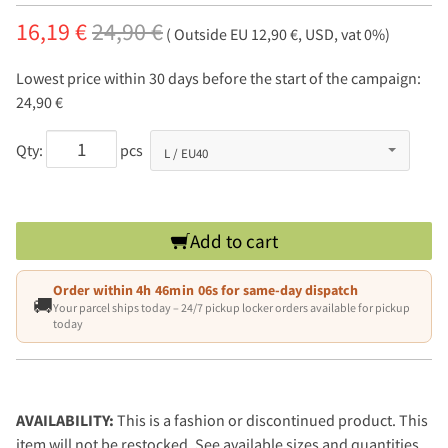
16,19 €
24,90 €
( Outside EU 12,90 €, USD, vat 0%)
Lowest price within 30 days before the start of the campaign:
24,90 €
Qty:
pcs
Add to cart
Order within
4h 46min 05s
for same-day dispatch
🚚
Your parcel ships today – 24/7 pickup locker orders available for pickup
today
AVAILABILITY:
This is a fashion or discontinued product. This
item will not be restocked. See available sizes and quantities