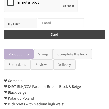
Send
Product info
Sizing
Complete the look
Size tables
Reviews
Delivery
❤
Gorsenia
❤
K497-BLK/CZA Paradise Briefs - Black & Beige
❤
Black beige
❤
Poland / Poland
❤
Midi briefs with medium high waist