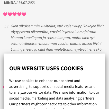
MINNA
/ 14.07.2021
Olen aikaisemmin kuvitellut, että isojen kuppikokojen liivit
täytyy ostaa ulkomailta, varsinkin jos haluaa ajoittain
hieman kauniinpaa ja sensuellimpaa, mutta olen nyt
ostanut viimeisen muutaman vuoden aikana kaikki liivini
Lumingeriesta ja ollut ihan mielettömän tyytyväinen sekä
valikoimaan, sivujen kuvauksiin, laatuun ja tilauksen
helppouteen sekä toimituksen nopeuteen.
OUR WEBSITE USES COOKIES
ANNELE
/ 28.04.2025
We use cookies to enhance our content and
advertising, to support our social media features and
to analyze our visitor data. We share information to our
social media, marketing and data analyzing partners.
Nopea toimitus, asiointi sujuvaa, täydet pisteet
Our partners might connect data to other information