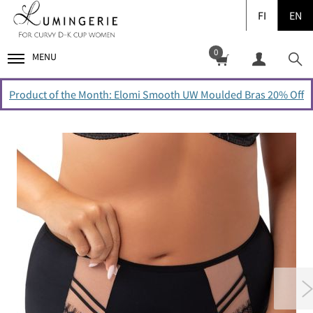
FI
EN
0
MENU
Product of the Month: Elomi Smooth UW Moulded Bras 20% Off