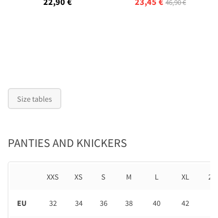
22,90 €
23,45 €
46,90 €
Size tables
PANTIES AND KNICKERS
XXS
XS
S
M
L
XL
2X
EU
32
34
36
38
40
42
44