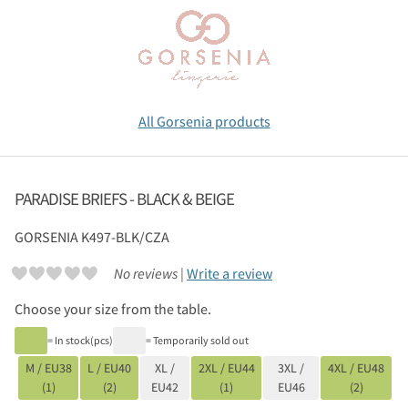
All Gorsenia products
PARADISE BRIEFS - BLACK & BEIGE
GORSENIA
K497-BLK/CZA
No reviews |
Write a review
Choose your size from the table.
= In stock(pcs)
= Temporarily sold out
M / EU38
L / EU40
XL /
2XL / EU44
3XL /
4XL / EU48
(1)
(2)
EU42
(1)
EU46
(2)