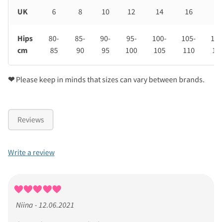
UK
6
8
10
12
14
16
18
Hips
80-
85-
90-
95-
100-
105-
110
cm
85
90
95
100
105
110
11
❤
Please keep in minds that sizes can vary between brands.
Reviews
Write a review
Niina - 12.06.2021