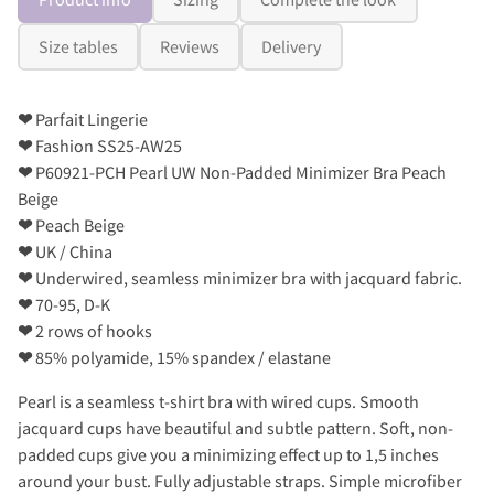
Size tables
Reviews
Delivery
❤
Parfait Lingerie
❤
Fashion SS25-AW25
❤
P60921-PCH Pearl UW Non-Padded Minimizer Bra Peach
Beige
❤
Peach Beige
❤
UK / China
❤
Underwired, seamless minimizer bra with jacquard fabric.
❤
70-95, D-K
❤
2 rows of hooks
❤
85% polyamide, 15% spandex / elastane
Pearl is a seamless t-shirt bra with wired cups. Smooth
jacquard cups have beautiful and subtle pattern. Soft, non-
padded cups give you a minimizing effect up to 1,5 inches
around your bust. Fully adjustable straps. Simple microfiber