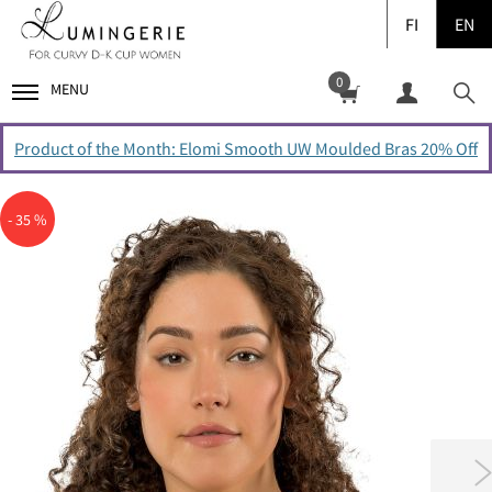
FI
EN
0
MENU
Product of the Month: Elomi Smooth UW Moulded Bras 20% Off
- 35 %