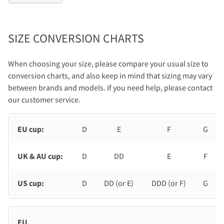
SIZE CONVERSION CHARTS
When choosing your size, please compare your usual size to
conversion charts, and also keep in mind that sizing may vary
between brands and models. If you need help, please contact
our customer service.
EU cup:
D
E
F
G
UK & AU cup:
D
DD
E
F
US cup:
D
DD (or E)
DDD (or F)
G
EU