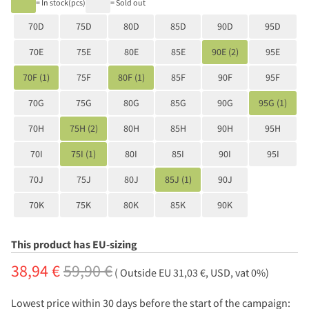
= In stock(pcs)
= Sold out
70D
75D
80D
85D
90D
95D
70E
75E
80E
85E
90E (2)
95E
70F (1)
75F
80F (1)
85F
90F
95F
70G
75G
80G
85G
90G
95G (1)
70H
75H (2)
80H
85H
90H
95H
70I
75I (1)
80I
85I
90I
95I
70J
75J
80J
85J (1)
90J
70K
75K
80K
85K
90K
This product has EU-sizing
38,94 €
59,90 €
( Outside EU 31,03 €, USD, vat 0%)
Lowest price within 30 days before the start of the campaign: