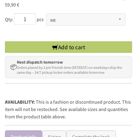
59,90 €
Qty:
pcs
Add to cart
Next dispatch tomorrow
📦
Orders placed by 2 pm Finnish time (EET/EEST) on weekdays ship the
same day – 24/7 pickup locker orders available tomorrow
AVAILABILITY:
This is a fashion or discontinued product. This
item will not be restocked. See available sizes and quantities
from the product table above.
Product info
Sizing
Complete the look