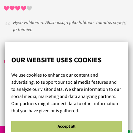
Hyvä valikoima. Alushousuja joka lähtöön. Toimitus nopea
ja toimiva.
MV
/ 04.02.2025
OUR WEBSITE USES COOKIES
We use cookies to enhance our content and
Super hyvä verkkokauppa! Luulin jo ettei minun kokoisille
advertising, to support our social media features and
ole sopivia imetysliivejä ennen kuin löysin Lumingerien.
to analyze our visitor data. We share information to our
Nopea toimitus, hyvä kokolaskuri ja hyödyllistä (ja osa
social media, marketing and data analyzing partners.
minulle uutta) tietoa liiveistä yleisesti!
Our partners might connect data to other information
that you have given or is gathered.
Read more reviews...
Accept all