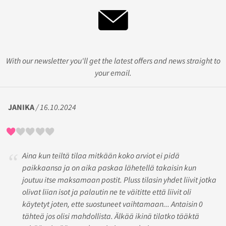
With our newsletter you'll get the latest offers and news straight to
your email.
JANIKA
/ 16.10.2024
Aina kun teiltä tilaa mitkään koko arviot ei pidä
paikkaansa ja on aika paskaa lähetellä takaisin kun
joutuu itse maksamaan postit. Pluss tilasin yhdet liivit jotka
olivat liian isot ja palautin ne te väititte että liivit oli
käytetyt joten, ette suostuneet vaihtamaan... Antaisin 0
tähteä jos olisi mahdollista. Älkää ikinä tilatko tääktä