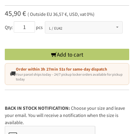
45,90 €
( Outside EU 36,57 €, USD, vat 0%)
Qty:
pcs
Add to cart
Order within
3h 27min 51s
for same-day dispatch
🚚
Your parcel ships today – 24/7 pickup locker orders available for pickup
today
BACK IN STOCK NOTIFICATION:
Choose your size and leave
your email. You will receive a notification when the size is
available.