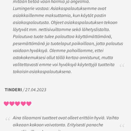
mitään tietää vaan harmia ja ongelmia.
Lumingerie vastaa: Asiakaspalautuksemme ovat
asiakkaillemme maksuttomia, kun käytät postin
asiakaspalautusta. Ohjeet asiakaspalautuksen tekoon
löytyvät mm. nettisivuiltamme sekä lähetyslistalta.
Palautuva tuote tulee palauttaa käyttämättömänä,
pesemättömänä ja tuotelaput paikoillaan, jotta palautus
voidaan hyväksyä. Olemme pahoillamme, ettei
ostokokemuksesi ollut tällä kertaa onnistunut, mutta
valitettavasti emme voi hyväksyä käytettyjä tuotteita
takaisin asiakaspalautuksena.
TINDERI
/ 27.04.2023
Aina tilaamani tuotteet ovat olleet erittäin hyviä. Vaihto
oikeaan kokoon vaivatonta. Erityisesti panache