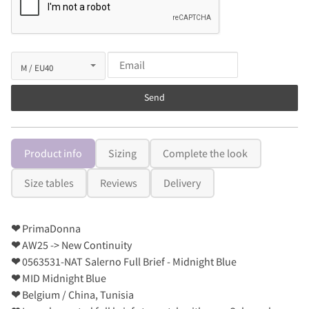
Send
Product info
Sizing
Complete the look
Size tables
Reviews
Delivery
❤
PrimaDonna
❤
AW25 -> New Continuity
❤
0563531-NAT Salerno Full Brief - Midnight Blue
❤
MID Midnight Blue
❤
Belgium / China, Tunisia