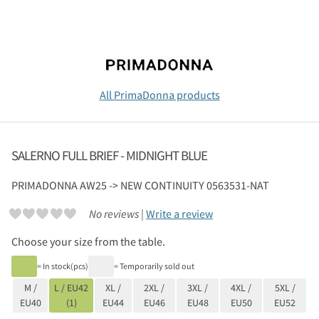
All PrimaDonna products
SALERNO FULL BRIEF - MIDNIGHT BLUE
PRIMADONNA
AW25 -> NEW CONTINUITY 0563531-NAT
No reviews |
Write a review
Choose your size from the table.
= In stock(pcs)
= Temporarily sold out
M /
L / EU42
XL /
2XL /
3XL /
4XL /
5XL /
EU40
(1)
EU44
EU46
EU48
EU50
EU52