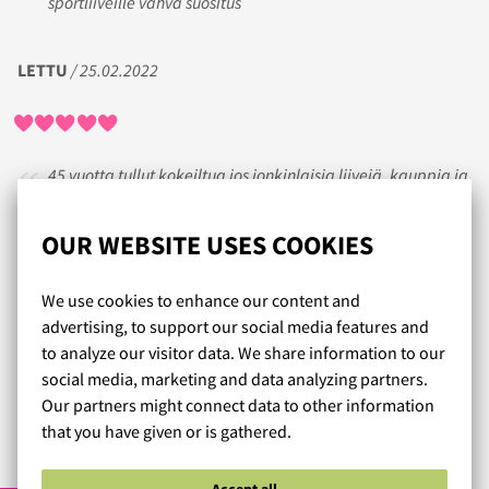
sportliiveille vahva suositus
LETTU
/ 25.02.2022
45 vuotta tullut kokeiltua jos jonkinlaisia liivejä, kauppja ja
palveluita, mutta nyt kun löysin Lumingerien, niin tuskin
tarvitsen muita palveluja muualta. Kiitos ystäväni Tuijan ,
OUR WEBSITE USES COOKIES
joka suositteli minulle Lumingerien valikoimaa.
Vielä kun bikineihin löytyisi kivoja, raikkaita ja vähän
We use cookies to enhance our content and
villejäkin kuoseja ja riittävästi kokoja aina sinne O/95 asti,
advertising, to support our social media features and
niin se olis huippua. Samoin noissa urheiluliiveissä voisi olla
to analyze our visitor data. We share information to our
O/95 tarjolla.
social media, marketing and data analyzing partners.
Palvelu saa täyden kympin ja noi sydämet päälle.
Our partners might connect data to other information
that you have given or is gathered.
Read more reviews...