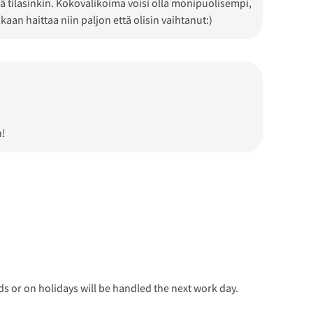
mä tilasinkin. Kokovalikoima voisi olla monipuolisempi,
an haittaa niin paljon että olisin vaihtanut:)
n!
 or on holidays will be handled the next work day.