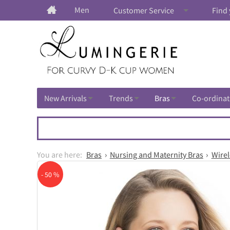
Men
Customer Service
Find 
New Arrivals
Trends
Bras
Co-ordinat
Bras
Nursing and Maternity Bras
Wirel
- 50 %