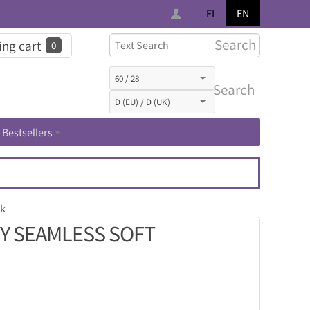
FI
EN
Search
ng cart
0
Search
Bestsellers
nk
Y SEAMLESS SOFT