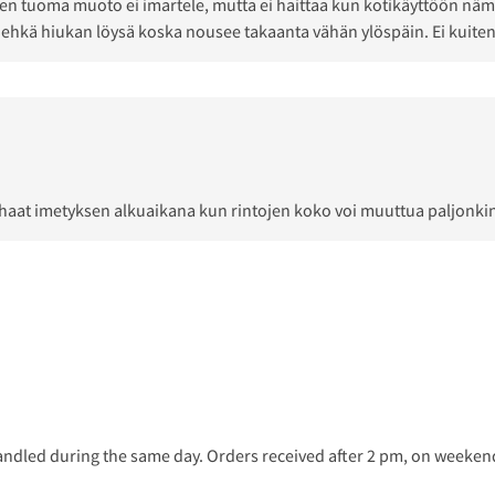
Liivien tuoma muoto ei imartele, mutta ei haittaa kun kotikäyttöön nä
 ehkä hiukan löysä koska nousee takaanta vähän ylöspäin. Ei kuitenka
arhaat imetyksen alkuaikana kun rintojen koko voi muuttua paljonki
ndled during the same day. Orders received after 2 pm, on weekends