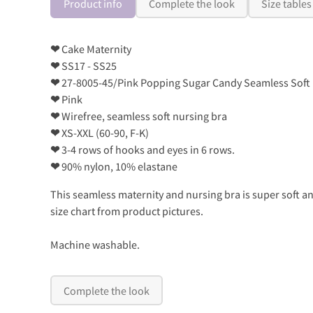
Product info
Complete the look
Size tables
❤
Cake Maternity
❤
SS17 - SS25
❤
27-8005-45/Pink Popping Sugar Candy Seamless Soft 
❤
Pink
❤
Wirefree, seamless soft nursing bra
❤
XS-XXL (60-90, F-K)
❤
3-4 rows of hooks and eyes in 6 rows.
❤
90% nylon, 10% elastane
This seamless maternity and nursing bra is super soft a
size chart from product pictures.
Machine washable.
Complete the look