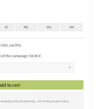
XL
XXL
3XL
4XL
, USD, vat 0%)
rt of the campaign:
69,90 €
Add to cart
 weekdays ship the same day – 24/7 pickup locker orders