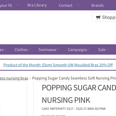
Bra Library
your fit
Contact
Brands
Shoppi
es
Clothes
Swimwear
Campaigns
Sale
Product of the Month: Elomi Smooth UW Moulded Bras 20% Off
ess nursing bras
Popping Sugar Candy Seamless Soft Nursing Pi
POPPING SUGAR CAND
NURSING PINK
CAKE MATERNITY
SS17 - SS25 27-8005-45/PINK