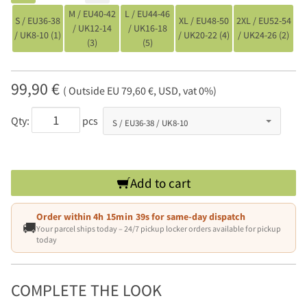
M / EU40-42
L / EU44-46
S / EU36-38
XL / EU48-50
2XL / EU52-54
/ UK12-14
/ UK16-18
/ UK8-10 (1)
/ UK20-22 (4)
/ UK24-26 (2)
(3)
(5)
99,90 €
( Outside EU 79,60 €, USD, vat 0%)
Qty:
pcs
Add to cart
Order within
4h 15min 38s
for same-day dispatch
🚚
Your parcel ships today – 24/7 pickup locker orders available for pickup
today
COMPLETE THE LOOK