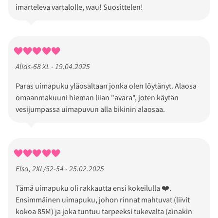
imarteleva vartalolle, wau! Suosittelen!
Alias-68 XL - 19.04.2025
Paras uimapuku yläosaltaan jonka olen löytänyt. Alaosa
omaanmakuuni hieman liian "avara", joten käytän
vesijumpassa uimapuvun alla bikinin alaosaa.
Elsa, 2XL/52-54 - 25.02.2025
Tämä uimapuku oli rakkautta ensi kokeilulla ❤️.
Ensimmäinen uimapuku, johon rinnat mahtuvat (liivit
kokoa 85M) ja joka tuntuu tarpeeksi tukevalta (ainakin