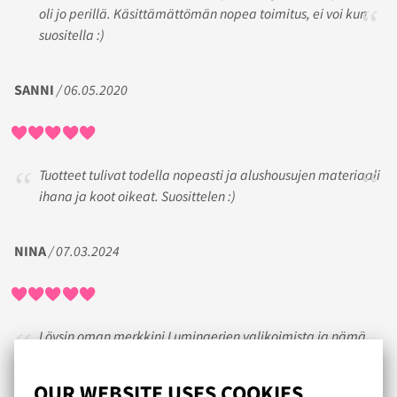
oli jo perillä. Käsittämättömän nopea toimitus, ei voi kun
suositella :)
SANNI
/ 06.05.2020
Tuotteet tulivat todella nopeasti ja alushousujen materiaali
ihana ja koot oikeat. Suosittelen :)
NINA
/ 07.03.2024
Löysin oman merkkini Lumingerien valikoimista ja nämä
liivit ja alushousut eivät petä. Miten ihanaa, että
isorintaisille, mutta normaalipyllyisille on mahdollisuus
OUR WEBSITE USES COOKIES