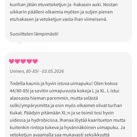
kunhan jätän etuvetoketjun ja -hakasen auki. Nostan
uikkarin päälleni olkaimia myöten ja suljen pienen
etuhakasen ja vetoketjun vasta ihan viimeisenä.
Suosittelen lämpimästi!
Uninen, 80-85I - 03.05.2026
Todella kaunis ja hyvin istuva uimapuku! Olen kokoa
44/80-85I ja sovitin uimapuvusta kokoja L ja XL. L istui
alaosasta hieman paremmin, mutta selästä
solki/ympärysmitta ja osin myös olkaimet olivat turhan
tiukat. Päädyin pitämään XL:n ja se toimii tosi hyvin
uidessa ja hydrobicissa. Ihanaa löytää kaaritueton mutta
kuitenkin rintoja tukeva ja hyvännäköinen uimapuku. Ja
vetoketjun avaamalla saa mukavasti seksikkyyttä