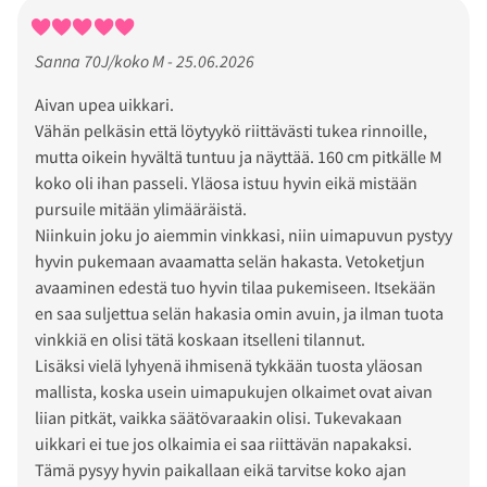
Sanna 70J/koko M - 25.06.2026
Aivan upea uikkari.
Vähän pelkäsin että löytyykö riittävästi tukea rinnoille,
mutta oikein hyvältä tuntuu ja näyttää. 160 cm pitkälle M
koko oli ihan passeli. Yläosa istuu hyvin eikä mistään
pursuile mitään ylimääräistä.
Niinkuin joku jo aiemmin vinkkasi, niin uimapuvun pystyy
hyvin pukemaan avaamatta selän hakasta. Vetoketjun
avaaminen edestä tuo hyvin tilaa pukemiseen. Itsekään
en saa suljettua selän hakasia omin avuin, ja ilman tuota
vinkkiä en olisi tätä koskaan itselleni tilannut.
Lisäksi vielä lyhyenä ihmisenä tykkään tuosta yläosan
mallista, koska usein uimapukujen olkaimet ovat aivan
liian pitkät, vaikka säätövaraakin olisi. Tukevakaan
uikkari ei tue jos olkaimia ei saa riittävän napakaksi.
Tämä pysyy hyvin paikallaan eikä tarvitse koko ajan