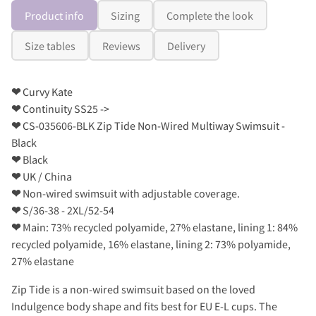
Product info
Sizing
Complete the look
Size tables
Reviews
Delivery
❤
Curvy Kate
❤
Continuity SS25 ->
❤
CS-035606-BLK Zip Tide Non-Wired Multiway Swimsuit -
Black
❤
Black
❤
UK / China
❤
Non-wired swimsuit with adjustable coverage.
❤
S/36-38 - 2XL/52-54
❤
Main: 73% recycled polyamide, 27% elastane, lining 1: 84%
recycled polyamide, 16% elastane, lining 2: 73% polyamide,
27% elastane
Zip Tide is a non-wired swimsuit based on the loved
Indulgence body shape and fits best for EU E-L cups. The