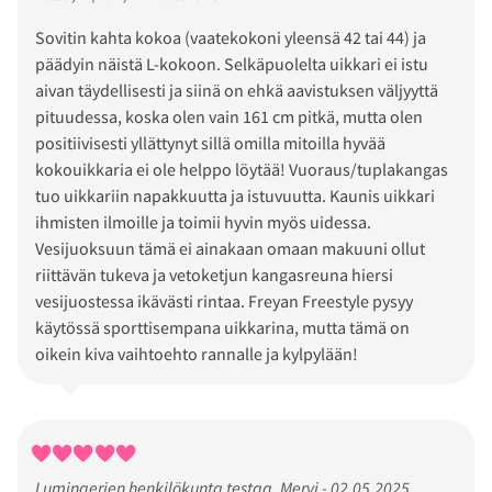
Sovitin kahta kokoa (vaatekokoni yleensä 42 tai 44) ja
päädyin näistä L-kokoon. Selkäpuolelta uikkari ei istu
aivan täydellisesti ja siinä on ehkä aavistuksen väljyyttä
pituudessa, koska olen vain 161 cm pitkä, mutta olen
positiivisesti yllättynyt sillä omilla mitoilla hyvää
kokouikkaria ei ole helppo löytää! Vuoraus/tuplakangas
tuo uikkariin napakkuutta ja istuvuutta. Kaunis uikkari
ihmisten ilmoille ja toimii hyvin myös uidessa.
Vesijuoksuun tämä ei ainakaan omaan makuuni ollut
riittävän tukeva ja vetoketjun kangasreuna hiersi
vesijuostessa ikävästi rintaa. Freyan Freestyle pysyy
käytössä sporttisempana uikkarina, mutta tämä on
oikein kiva vaihtoehto rannalle ja kylpylään!
Lumingerien henkilökunta testaa, Mervi - 02.05.2025