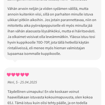
Vähän arvoin neljän ja viiden sydämen välillä, mutta
annoin kuitenkin viisi, sillä on parhaiten minulle istuva
uikkari pitkiin aikoihin. Jos jotain parannettavaa, niin on
mitoitettu aika pyöreäpeppuiselle eli myös minulla jää
ihan vähän alaosasta löysähköksi, mutta ei häiritsevästi.
Ja olkaimet voisivat olla leveämmätkin. Yläosa istuu tosi
hyvin kuppikoolle 70O-70P, jota tällä hetkellä käytän
rintaliiveissä, eli menee myös hieman valmistajan
lupaamaa isommalle kuppikoolle.
Meri, S - 25.04.2025
Täydellinen uimapuku! En ole koskaan voinut
haaveillakaan istuvasta kokouimapuvusta, olen kokoa
65J. Tämä istuu kuin olisi tehty päälle, ja on todella