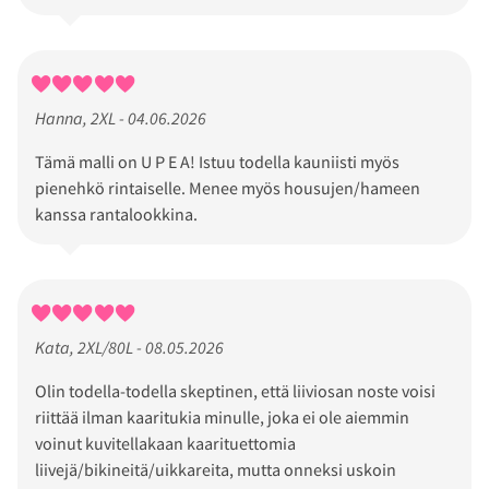
Hanna, 2XL - 04.06.2026
Tämä malli on U P E A! Istuu todella kauniisti myös
pienehkö rintaiselle. Menee myös housujen/hameen
kanssa rantalookkina.
Kata, 2XL/80L - 08.05.2026
Olin todella-todella skeptinen, että liiviosan noste voisi
riittää ilman kaaritukia minulle, joka ei ole aiemmin
voinut kuvitellakaan kaarituettomia
liivejä/bikineitä/uikkareita, mutta onneksi uskoin