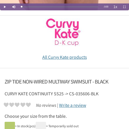
All Curvy Kate products
ZIP TIDE NON-WIRED MULTIWAY SWIMSUIT - BLACK
CURVY KATE
CONTINUITY SS25 -> CS-035606-BLK
No reviews |
Write a review
Choose your size from the table.
= In stock(pcs)
= Temporarily sold out