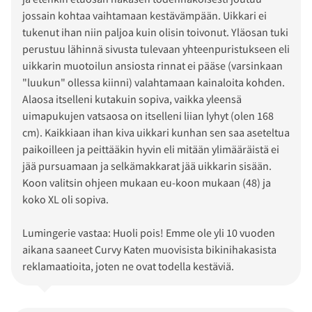
jossain kohtaa vaihtamaan kestävämpään. Uikkari ei
tukenut ihan niin paljoa kuin olisin toivonut. Yläosan tuki
perustuu lähinnä sivusta tulevaan yhteenpuristukseen eli
uikkarin muotoilun ansiosta rinnat ei pääse (varsinkaan
"luukun" ollessa kiinni) valahtamaan kainaloita kohden.
Alaosa itselleni kutakuin sopiva, vaikka yleensä
uimapukujen vatsaosa on itselleni liian lyhyt (olen 168
cm). Kaikkiaan ihan kiva uikkari kunhan sen saa aseteltua
paikoilleen ja peittääkin hyvin eli mitään ylimääräistä ei
jää pursuamaan ja selkämakkarat jää uikkarin sisään.
Koon valitsin ohjeen mukaan eu-koon mukaan (48) ja
koko XL oli sopiva.
Lumingerie vastaa: Huoli pois! Emme ole yli 10 vuoden
aikana saaneet Curvy Katen muovisista bikinihakasista
reklamaatioita, joten ne ovat todella kestäviä.