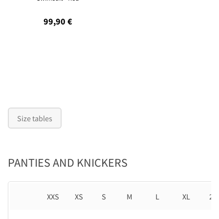
99,90 €
Size tables
PANTIES AND KNICKERS
XXS
XS
S
M
L
XL
2X