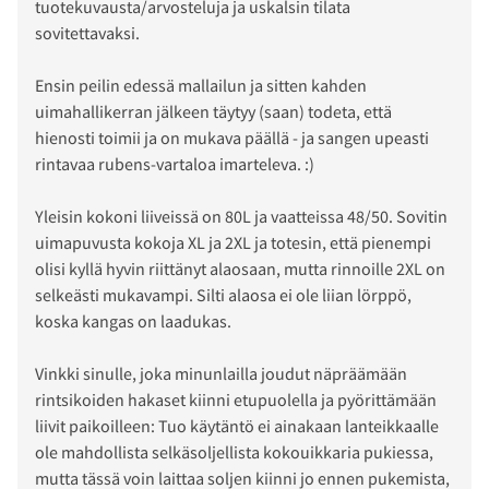
tuotekuvausta/arvosteluja ja uskalsin tilata
sovitettavaksi.
Ensin peilin edessä mallailun ja sitten kahden
uimahallikerran jälkeen täytyy (saan) todeta, että
hienosti toimii ja on mukava päällä - ja sangen upeasti
rintavaa rubens-vartaloa imarteleva. :)
Yleisin kokoni liiveissä on 80L ja vaatteissa 48/50. Sovitin
uimapuvusta kokoja XL ja 2XL ja totesin, että pienempi
olisi kyllä hyvin riittänyt alaosaan, mutta rinnoille 2XL on
selkeästi mukavampi. Silti alaosa ei ole liian lörppö,
koska kangas on laadukas.
Vinkki sinulle, joka minunlailla joudut näpräämään
rintsikoiden hakaset kiinni etupuolella ja pyörittämään
liivit paikoilleen: Tuo käytäntö ei ainakaan lanteikkaalle
ole mahdollista selkäsoljellista kokouikkaria pukiessa,
mutta tässä voin laittaa soljen kiinni jo ennen pukemista,