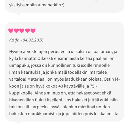
yksityisempiin uimahetkiin :)
Katja - 04.02.2026
Hyvien arvostelujen perusteella uskalsin ostaa tämän, ja
kyllä kannatti! Oikeasti ensimmäistä kertaa päälläni on
uimapuku, jossa on kunnollinen tuki isoille rinnoille
ilman kaaritukia ja jonka malli todellakin imartelee
vartaloa! Materiaali on myös laadukkaan oloista. Ostin M-
koon ja se on hyvä kokoa 40 käyttävälle ja 75I-
kuppikoolle. Ainoa miinus on, että hakaset ovat ehkä
hivenen liian tiukat itselleni. Jos hakaset jättää auki, niin
tuki on silti tarpeeksi hyvä - olenkin miettinyt noiden
hakasten muokkaamista ja jopa niiden pois leikkaamista