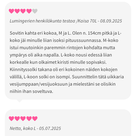
Lumingerien henkilökunta testaa /Kaisa 70L - 08.09.2025
Sovitin kahta eri kokoa, M ja L. Olen n. 154cm pitkä ja L-
koko jäi minulle liian isoksi pituussuunnassa. M-koko
istui muutoinkin paremmin rintojen kohdalta mutta
ympärys oli aika napalla. L-koko nousi edessä liian
korkealle kun olkaimet kiristi minulle sopivaksi.
Kiinnityssolki takana oli eri kokoinen näiden kokojen
välillä, L-koon solki on isompi. Suunnittelin tätä uikkaria
vesijumppaan/vesijuoksuun ja mielestäni se olisikin
niihin ihan soveltuva.
Netta, koko L - 05.07.2025