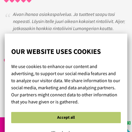
Aivan ihanaa asiakaspalvelua. Ja tuotteet saapu tosi
nopeasti. Löysin itelle juuri oikean kokoiset rintaliivit. Aijon
jatkossakin hankkia rintaliivini Lumongerian kautta.
ANU
/ 16.02.2021
OUR WEBSITE USES COOKIES
We use cookies to enhance our content and
advertising, to support our social media features and
Toimitus supernopeaa ja tuotteet laadukkaita. Olen ollut
to analyze our visitor data. We share information to our
todella tyytyväinen kaikkiin tilaamiini tuotteisiin, kauniita
social media, marketing and data analyzing partners.
alusvaatteita ja tuntuvat hyvältä myös päällä. Kiitos!❤️
Our partners might connect data to other information
that you have given or is gathered.
Read more reviews...
Accept all