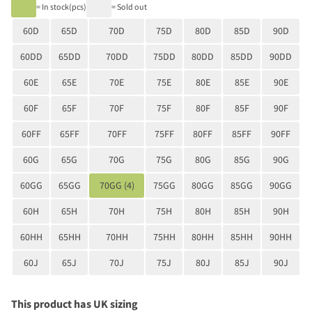
= In stock(pcs)
= Sold out
60D
65D
70D
75D
80D
85D
90D
60DD
65DD
70DD
75DD
80DD
85DD
90DD
60E
65E
70E
75E
80E
85E
90E
60F
65F
70F
75F
80F
85F
90F
60FF
65FF
70FF
75FF
80FF
85FF
90FF
60G
65G
70G
75G
80G
85G
90G
60GG
65GG
70GG (4)
75GG
80GG
85GG
90GG
60H
65H
70H
75H
80H
85H
90H
60HH
65HH
70HH
75HH
80HH
85HH
90HH
60J
65J
70J
75J
80J
85J
90J
This product has UK sizing