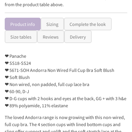
from the product table above.
Product info
Sizing
Complete the look
Size tables
Reviews
Delivery
❤
Panache
❤
SS18-SS24
❤
5671-SOH Andorra Non Wired Full Cup Bra Soft Blush
❤
Soft Blush
❤
Non wired, non padded, full cup lace bra
❤
60-90, D-J
❤
D-G cups with 2 hooks and eyes at the back, GG + with 3 h&e
❤
89% polyamide, 11% elastane
The loved Andorra range is now growing with this non-wired,
full cup bra. The 4 section cups with lined bottom cups and
sling offer support and uplift and the soft stretch lace at the