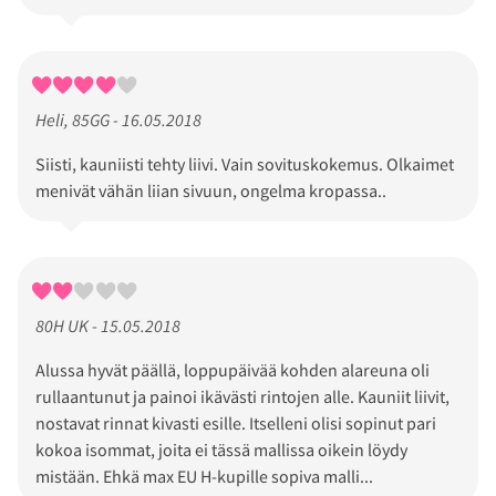
Heli, 85GG - 16.05.2018
Siisti, kauniisti tehty liivi. Vain sovituskokemus. Olkaimet
menivät vähän liian sivuun, ongelma kropassa..
80H UK - 15.05.2018
Alussa hyvät päällä, loppupäivää kohden alareuna oli
rullaantunut ja painoi ikävästi rintojen alle. Kauniit liivit,
nostavat rinnat kivasti esille. Itselleni olisi sopinut pari
kokoa isommat, joita ei tässä mallissa oikein löydy
mistään. Ehkä max EU H-kupille sopiva malli...