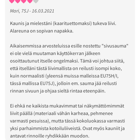
Mari, 75J - 16.03.2021
Kaunis ja mielestäni (kaarituettomaksi) tukeva liivi.
Alareuna on sopivan napakka.
Aikaisemmissa arvosteluissa esille nostettu "sivusauma"
ei ole vielä muutaman käyttökerran jälkeen
osoittautunut itselle ongelmaksi. Tämä voi johtua siitä,
että itselläni tästä liivimallista on reilusti isompi koko,
kuin normaalisti (yleensä muissa malleissa EU75H/I,
tässä mallissa EU75J), jolloin em. sauma jää reilusti
rinnan sivuun ja ohjaa sieltä rintaa eteenpäin.
Ei ehkä ne kaikista mukavimmat tai näkymättömimmät
liivit päällä (materiaali vähän karheaa, pehmenee
varmasti pesuissa), mutta tässä kokoluokassa varmasti
yksi parhaimmista kotoiluliiveistä. Ovat myös kauniit ja
antavat rinnoille ryhdikkään muodon.