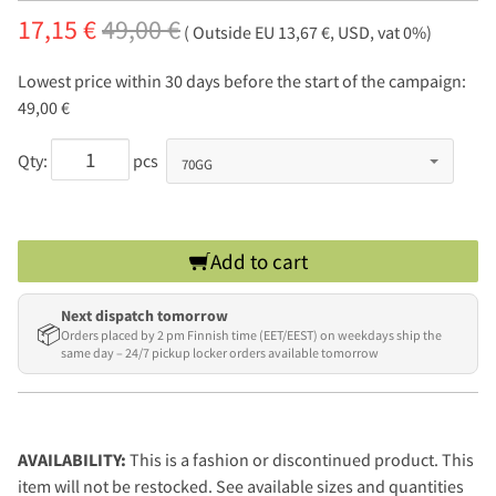
17,15 €
49,00 €
( Outside EU 13,67 €, USD, vat 0%)
Lowest price within 30 days before the start of the campaign:
49,00 €
Qty:
pcs
Add to cart
Next dispatch tomorrow
📦
Orders placed by 2 pm Finnish time (EET/EEST) on weekdays ship the
same day – 24/7 pickup locker orders available tomorrow
AVAILABILITY:
This is a fashion or discontinued product. This
item will not be restocked. See available sizes and quantities