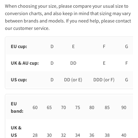
When choosing your size, please compare your usual size to
conversion charts, and also keep in mind that sizing may vary
between brands and models. If you need help, please contact
our customer service.
EU cup:
D
E
F
G
UK & AU cup:
D
DD
E
F
US cup:
D
DD (or E)
DDD (or F)
G
EU
60
65
70
75
80
85
90
band:
UK &
US
28
30
32
34
36
38
40