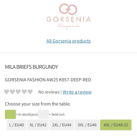
All Gorsenia products
MILA BRIEFS BURGUNDY
GORSENIA
FASHION AW25 K957-DEEP-RED
No reviews |
Write a review
Choose your size from the table.
= In stock(pcs)
= Sold out
L / EU40
XL / EU42
2XL / EU44
3XL / EU46
4XL / EU48 (2)