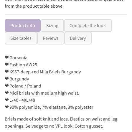
from the product table above.
Product info
Sizing
Complete the look
Size tables
Reviews
Delivery
❤
Gorsenia
❤
Fashion AW25
❤
K957-deep-red Mila Briefs Burgundy
❤
Burgundy
❤
Poland / Poland
❤
Midi briefs with medium high waist.
❤
L/40 - 4XL/48
❤
90% polyamide, 7% elastane, 3% polyester
Briefs made of soft knit and lace. Elastics on waist and leg
openings. Selvedge to no VPL look. Cotton gusset.