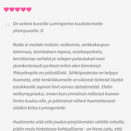
On vaikea kuvailla Lumingeriea kuulostamatta
yliampuvalta :D
Mutta ei mahda mitään: valikoima, verkkokaupan
toimivuus, toimituksen nopeus, asiakaspalvelu,
tarvittaessa vaihdot ja rahojen palautukset ovat
yksinkertaisesti parhaat mihin olen törmännyt.
Yhteydenpito on ystävällistä. Sähköposteista on helppo
huomata, että henkilökunnalle on oikeasti tärkeää löytää
asiakkaalle sopivat liivit vaivaa säästämättä. Ehdin
nelikymppiseksi, ennen kuin ymmärsin millaiset kunnon
liivien kuuluu olla, ja päänsäryt väheni huomattavasti -
siitäkin kiitos Lumingerielle.
Huolimatta siitä että joudun pärjäilemään vähillä rahoilla,
pidän myös hintatasoa kohtuullisena - on hieno juttu, että