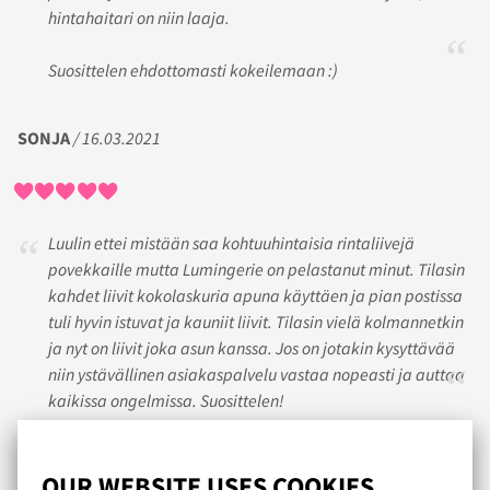
hintahaitari on niin laaja.
Suosittelen ehdottomasti kokeilemaan :)
SONJA
/ 16.03.2021
Luulin ettei mistään saa kohtuuhintaisia rintaliivejä
povekkaille mutta Lumingerie on pelastanut minut. Tilasin
kahdet liivit kokolaskuria apuna käyttäen ja pian postissa
tuli hyvin istuvat ja kauniit liivit. Tilasin vielä kolmannetkin
ja nyt on liivit joka asun kanssa. Jos on jotakin kysyttävää
niin ystävällinen asiakaspalvelu vastaa nopeasti ja auttaa
kaikissa ongelmissa. Suosittelen!
HENNA
/ 08.06.2020
OUR WEBSITE USES COOKIES