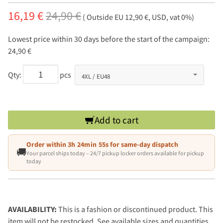
16,19 €
24,90 €
( Outside EU 12,90 €, USD, vat 0%)
Lowest price within 30 days before the start of the campaign:
24,90 €
Qty:
pcs
Add to cart
Order within
3h 24min 54s
for same-day dispatch
🚚
Your parcel ships today – 24/7 pickup locker orders available for pickup
today
AVAILABILITY:
This is a fashion or discontinued product. This
item will not be restocked. See available sizes and quantities