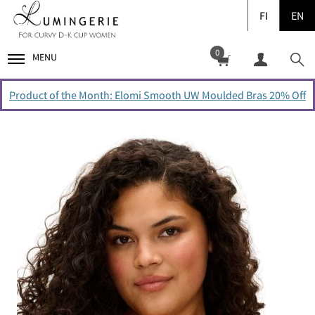
FI
EN
0
MENU
Product of the Month: Elomi Smooth UW Moulded Bras 20% Off