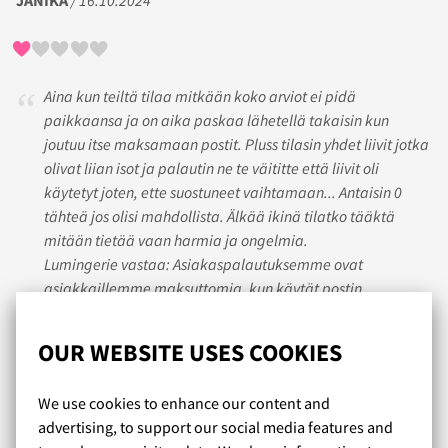
JANIKA
/ 16.10.2024
Aina kun teiltä tilaa mitkään koko arviot ei pidä
paikkaansa ja on aika paskaa lähetellä takaisin kun
joutuu itse maksamaan postit. Pluss tilasin yhdet liivit jotka
olivat liian isot ja palautin ne te väititte että liivit oli
käytetyt joten, ette suostuneet vaihtamaan... Antaisin 0
tähteä jos olisi mahdollista. Älkää ikinä tilatko tääktä
mitään tietää vaan harmia ja ongelmia.
Lumingerie vastaa: Asiakaspalautuksemme ovat
asiakkaillemme maksuttomia, kun käytät postin
asiakaspalautusta. Ohjeet asiakaspalautuksen tekoon
löytyvät mm. nettisivuiltamme sekä lähetyslistalta.
OUR WEBSITE USES COOKIES
Palautuva tuote tulee palauttaa käyttämättömänä,
pesemättömänä ja tuotelaput paikoillaan, jotta palautus
We use cookies to enhance our content and
voidaan hyväksyä. Olemme pahoillamme, ettei
advertising, to support our social media features and
ostokokemuksesi ollut tällä kertaa onnistunut, mutta