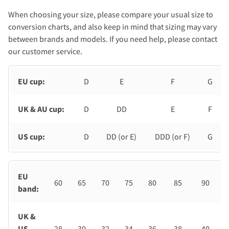
When choosing your size, please compare your usual size to
conversion charts, and also keep in mind that sizing may vary
between brands and models. If you need help, please contact
our customer service.
EU cup:
D
E
F
G
UK & AU cup:
D
DD
E
F
US cup:
D
DD (or E)
DDD (or F)
G
EU
60
65
70
75
80
85
90
band:
UK &
US
28
30
32
34
36
38
40