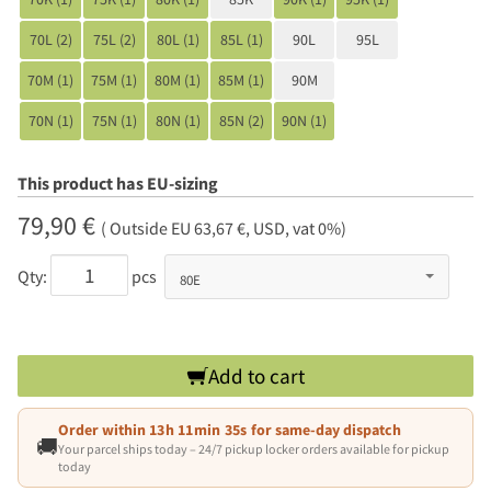
70L (2)
75L (2)
80L (1)
85L (1)
90L
95L
70M (1)
75M (1)
80M (1)
85M (1)
90M
70N (1)
75N (1)
80N (1)
85N (2)
90N (1)
This product has EU-sizing
79,90 €
( Outside EU 63,67 €, USD, vat 0%)
Qty:
pcs
Add to cart
Order within
13h 11min 34s
for same-day dispatch
🚚
Your parcel ships today – 24/7 pickup locker orders available for pickup
today