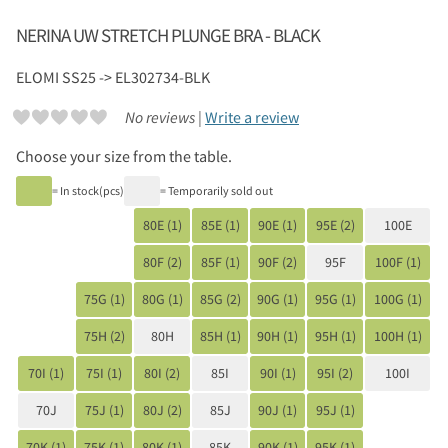
NERINA UW STRETCH PLUNGE BRA - BLACK
ELOMI
SS25 -> EL302734-BLK
No reviews |
Write a review
Choose your size from the table.
= In stock(pcs)
= Temporarily sold out
80E (1)
85E (1)
90E (1)
95E (2)
100E
80F (2)
85F (1)
90F (2)
95F
100F (1)
75G (1)
80G (1)
85G (2)
90G (1)
95G (1)
100G (1)
75H (2)
80H
85H (1)
90H (1)
95H (1)
100H (1)
70I (1)
75I (1)
80I (2)
85I
90I (1)
95I (2)
100I
70J
75J (1)
80J (2)
85J
90J (1)
95J (1)
70K (1)
75K (1)
80K (1)
85K
90K (1)
95K (1)