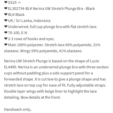
❤
SS25 ->
❤
EL302734-BLK Nerina UW Stretch Plunge Bra - Black
❤
BLK Black
❤
UK / Sri Lanka, Indonesia
❤
Underwired, full cup plunge bra with flat stretch lace.
❤
70-100, E-N
❤
2-3 rows of hooks and eyes.
❤
Main 100% polyester. Stretch lace 69% polyamide, 31%
elastane. Wings 59% polyamide, 41% elastane.
Nerina UW Stretch Plunge is based on the shape of Lucie
EL4490. Nerina is an underwired plunge bra with three section
cups without padding plus a side support panel for a
forwarded shape. It is cut low to give a plunge shape and has
stretch lace on top cup for ease of fit. Fully adjustable straps.
Double layer wings with beige liner to highlight the lace
detailing. Bow details at the front.
Handwash only..