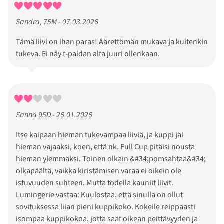
Sandra, 75M - 07.03.2026
Tämä liivi on ihan paras! Äärettömän mukava ja kuitenkin
tukeva. Ei näy t-paidan alta juuri ollenkaan.
Sanna 95D - 26.01.2026
Itse kaipaan hieman tukevampaa liiviä, ja kuppi jäi
hieman vajaaksi, koen, että nk. Full Cup pitäisi nousta
hieman ylemmäksi. Toinen olkain &#34;pomsahtaa&#34;
olkapäältä, vaikka kiristämisen varaa ei oikein ole
istuvuuden suhteen. Mutta todella kauniit liivit.
Lumingerie vastaa: Kuulostaa, että sinulla on ollut
sovituksessa liian pieni kuppikoko. Kokeile reippaasti
isompaa kuppikokoa, jotta saat oikean peittävyyden ja