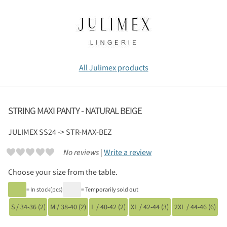
All Julimex products
STRING MAXI PANTY - NATURAL BEIGE
JULIMEX
SS24 -> STR-MAX-BEZ
No reviews |
Write a review
Choose your size from the table.
= In stock(pcs)
= Temporarily sold out
S / 34-36 (2)
M / 38-40 (2)
L / 40-42 (2)
XL / 42-44 (3)
2XL / 44-46 (6)