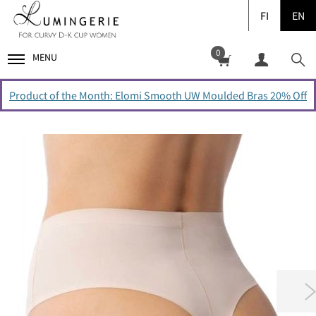
FI
EN
0
MENU
Product of the Month: Elomi Smooth UW Moulded Bras 20% Off