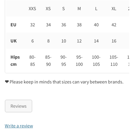
XXS
XS
S
M
L
XL
2X
EU
32
34
36
38
40
42
44
UK
6
8
10
12
14
16
18
Hips
80-
85-
90-
95-
100-
105-
110
cm
85
90
95
100
105
110
11
❤
Please keep in minds that sizes can vary between brands.
Reviews
Write a review