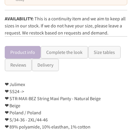
AVAILABILITY:
This is a continuity item and we aim to keep all
sizes in our stock. If we do not have your size, please leave a
request. We restock based on requests and demand.
Product info
Complete the look
Size tables
Reviews
Delivery
❤
Julimex
❤
SS24 ->
❤
STR-MAX-BEZ String Maxi Panty - Natural Beige
❤
Beige
❤
Poland / Poland
❤
S/34-36 - 2XL/44-46
❤
89% polyamide, 10% elasthan, 1% cotton