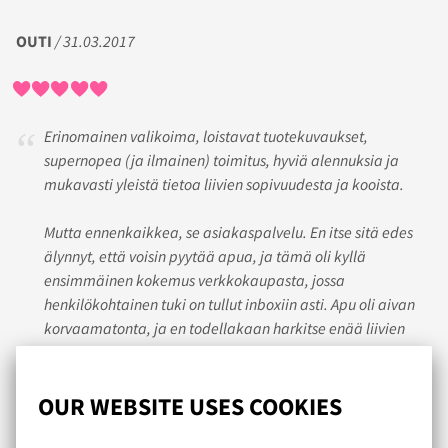
OUTI
/ 31.03.2017
Erinomainen valikoima, loistavat tuotekuvaukset,
supernopea (ja ilmainen) toimitus, hyviä alennuksia ja
mukavasti yleistä tietoa liivien sopivuudesta ja kooista.
Mutta ennenkaikkea, se asiakaspalvelu. En itse sitä edes
älynnyt, että voisin pyytää apua, ja tämä oli kyllä
ensimmäinen kokemus verkkokaupasta, jossa
henkilökohtainen tuki on tullut inboxiin asti. Apu oli aivan
korvaamatonta, ja en todellakaan harkitse enää liivien
ostamista mistään muualta. Maailman paras paikka ostaa
isokuppisia rintaliivejä, onneksi se on Suomessa.
OUR WEBSITE USES COOKIES
ANRI
/ 18.05.2017