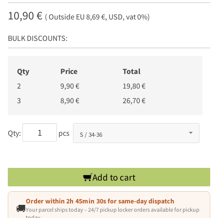
10,90 €
( Outside EU 8,69 €, USD, vat 0%)
BULK DISCOUNTS:
Qty
Price
Total
2
9,90 €
19,80 €
3
8,90 €
26,70 €
Qty:
pcs
Add to cart
Order within
2h 45min 30s
for same-day dispatch
🚚
Your parcel ships today – 24/7 pickup locker orders available for pickup
today