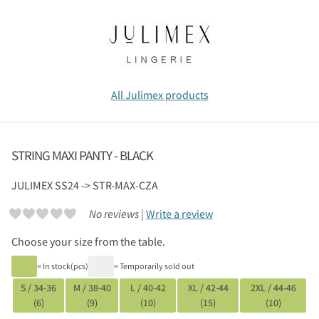
All Julimex products
STRING MAXI PANTY - BLACK
JULIMEX
SS24 -> STR-MAX-CZA
No reviews |
Write a review
Choose your size from the table.
= In stock(pcs)
= Temporarily sold out
S / 34-36
M / 38-40
L / 40-42
XL / 42-44
2XL / 44-46
(6)
(9)
(10)
(15)
(10)