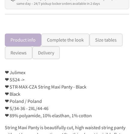
same day – 24/7 pickup locker orders available in 2 days
Product info
Complete the look
Size tables
Reviews
Delivery
❤
Julimex
❤
SS24 ->
❤
STR-MAX-CZA String Maxi Panty - Black
❤
Black
❤
Poland / Poland
❤
S/34-36 - 2XL/44-46
❤
89% polyamide, 10% elasthan, 1% cotton
String Maxi Panty is beautifully cut, high waisted string panty