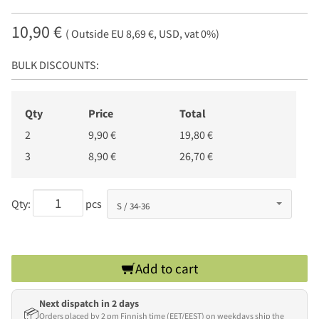
10,90 €
( Outside EU 8,69 €, USD, vat 0%)
BULK DISCOUNTS:
Qty
Price
Total
2
9,90 €
19,80 €
3
8,90 €
26,70 €
Qty:
pcs
Add to cart
Next dispatch in 2 days
📦
Orders placed by 2 pm Finnish time (EET/EEST) on weekdays ship the