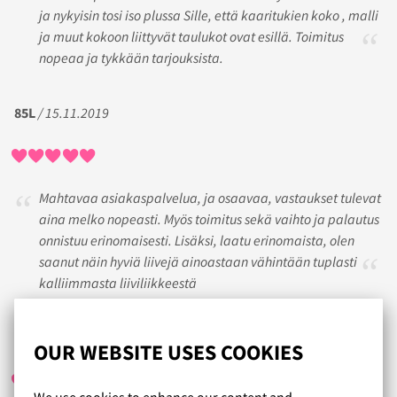
ja nykyisin tosi iso plussa Sille, että kaaritukien koko , malli
ja muut kokoon liittyvät taulukot ovat esillä. Toimitus
nopeaa ja tykkään tarjouksista.
85L
/ 15.11.2019
Mahtavaa asiakaspalvelua, ja osaavaa, vastaukset tulevat
aina melko nopeasti. Myös toimitus sekä vaihto ja palautus
onnistuu erinomaisesti. Lisäksi, laatu erinomaista, olen
saanut näin hyviä liivejä ainoastaan vähintään tuplasti
kalliimmasta liiviliikkeestä
SISKO
/ 28.07.2017
OUR WEBSITE USES COOKIES
We use cookies to enhance our content and