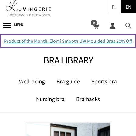
FI
EN
0
MENU
Product of the Month: Elomi Smooth UW Moulded Bras 20% Off
BRA LIBRARY
Well-being
Bra guide
Sports bra
Nursing bra
Bra hacks