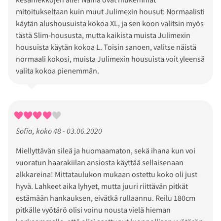
mitoitukseltaan kuin muut Julimexin housut: Normaalisti
käytän alushousuista kokoa XL, ja sen koon valitsin myös
tästä Slim-housusta, mutta kaikista muista Julimexin
housuista käytän kokoa L. Toisin sanoen, valitse näistä
normaali kokosi, muista Julimexin housuista voit yleensä
valita kokoa pienemmän.
Sofia, koko 48 - 03.06.2020
Miellyttävän sileä ja huomaamaton, sekä ihana kun voi
vuoratun haarakiilan ansiosta käyttää sellaisenaan
alkkareina! Mittataulukon mukaan ostettu koko oli just
hyvä. Lahkeet aika lyhyet, mutta juuri riittävän pitkät
estämään hankauksen, eivätkä rullaannu. Reilu 180cm
pitkälle vyötärö olisi voinu nousta vielä hieman