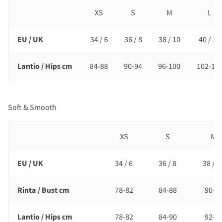
XS
S
M
L
EU / UK
34 / 6
36 / 8
38 / 10
40 / 12
Lantio / Hips cm
84-88
90-94
96-100
102-10
Soft & Smooth
XS
S
M
EU / UK
34 / 6
36 / 8
38 / 1
Rinta / Bust cm
78-82
84-88
90-9
Lantio / Hips cm
78-82
84-90
92-9