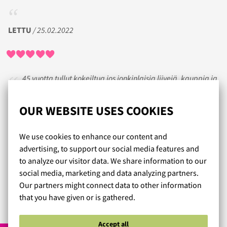
LETTU
/ 25.02.2022
45 vuotta tullut kokeiltua jos jonkinlaisia liivejä, kauppja ja
palveluita, mutta nyt kun löysin Lumingerien, niin tuskin
tarvitsen muita palveluja muualta. Kiitos ystäväni Tuijan ,
OUR WEBSITE USES COOKIES
joka suositteli minulle Lumingerien valikoimaa.
Vielä kun bikineihin löytyisi kivoja, raikkaita ja vähän
We use cookies to enhance our content and
villejäkin kuoseja ja riittävästi kokoja aina sinne O/95 asti,
advertising, to support our social media features and
niin se olis huippua. Samoin noissa urheiluliiveissä voisi olla
to analyze our visitor data. We share information to our
O/95 tarjolla.
social media, marketing and data analyzing partners.
Palvelu saa täyden kympin ja noi sydämet päälle.
Our partners might connect data to other information
that you have given or is gathered.
Read more reviews...
Accept all