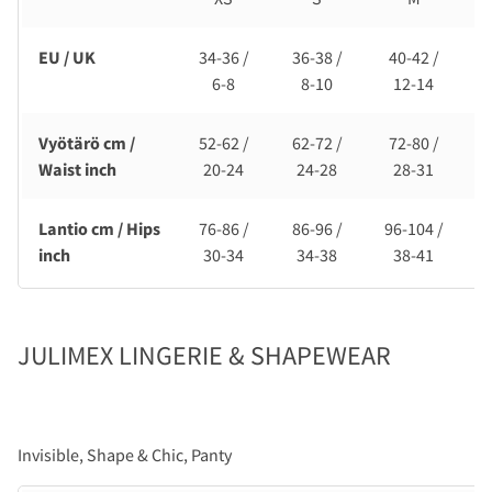
EU / UK
34-36 /
36-38 /
40-42 /
6-8
8-10
12-14
Vyötärö cm /
52-62 /
62-72 /
72-80 /
Waist inch
20-24
24-28
28-31
Lantio cm / Hips
76-86 /
86-96 /
96-104 /
1
inch
30-34
34-38
38-41
JULIMEX LINGERIE & SHAPEWEAR
Invisible, Shape & Chic, Panty