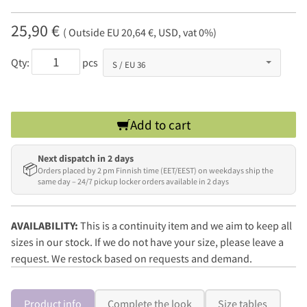
25,90 €
( Outside EU 20,64 €, USD, vat 0%)
Qty:
pcs
Add to cart
Next dispatch in 2 days
📦
Orders placed by 2 pm Finnish time (EET/EEST) on weekdays ship the
same day – 24/7 pickup locker orders available in 2 days
AVAILABILITY:
This is a continuity item and we aim to keep all
sizes in our stock. If we do not have your size, please leave a
request. We restock based on requests and demand.
Product info
Complete the look
Size tables