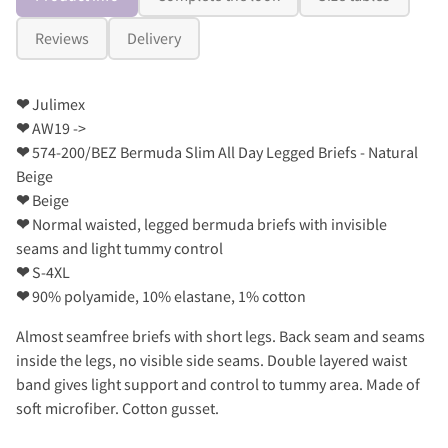
Reviews
Delivery
❤
Julimex
❤
AW19 ->
❤
574-200/BEZ Bermuda Slim All Day Legged Briefs - Natural
Beige
❤
Beige
❤
Normal waisted, legged bermuda briefs with invisible
seams and light tummy control
❤
S-4XL
❤
90% polyamide, 10% elastane, 1% cotton
Almost seamfree briefs with short legs. Back seam and seams
inside the legs, no visible side seams. Double layered waist
band gives light support and control to tummy area. Made of
soft microfiber. Cotton gusset.