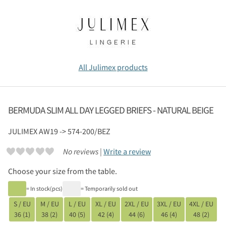
All Julimex products
BERMUDA SLIM ALL DAY LEGGED BRIEFS - NATURAL BEIGE
JULIMEX
AW19 -> 574-200/BEZ
No reviews |
Write a review
Choose your size from the table.
= In stock(pcs)
= Temporarily sold out
S / EU
M / EU
L / EU
XL / EU
2XL / EU
3XL / EU
4XL / EU
36 (1)
38 (2)
40 (5)
42 (4)
44 (6)
46 (4)
48 (2)