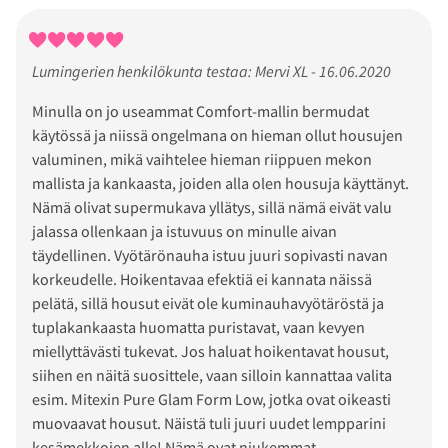
Lumingerien henkilökunta testaa: Mervi XL - 16.06.2020
Minulla on jo useammat Comfort-mallin bermudat
käytössä ja niissä ongelmana on hieman ollut housujen
valuminen, mikä vaihtelee hieman riippuen mekon
mallista ja kankaasta, joiden alla olen housuja käyttänyt.
Nämä olivat supermukava yllätys, sillä nämä eivät valu
jalassa ollenkaan ja istuvuus on minulle aivan
täydellinen. Vyötärönauha istuu juuri sopivasti navan
korkeudelle. Hoikentavaa efektiä ei kannata näissä
pelätä, sillä housut eivät ole kuminauhavyötäröstä ja
tuplakankaasta huomatta puristavat, vaan kevyen
miellyttävästi tukevat. Jos haluat hoikentavat housut,
siihen en näitä suosittele, vaan silloin kannattaa valita
esim. Mitexin Pure Glam Form Low, jotka ovat oikeasti
muovaavat housut. Näistä tuli juuri uudet lempparini
kesämekkojen alle! Nämä ovat niukemmat