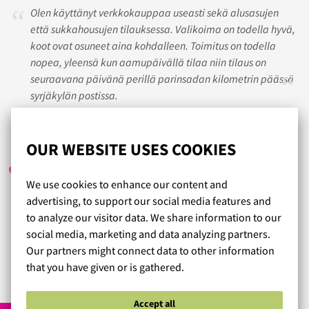
Olen käyttänyt verkkokauppaa useasti sekä alusasujen
että sukkahousujen tilauksessa. Valikoima on todella hyvä,
koot ovat osuneet aina kohdalleen. Toimitus on todella
nopea, yleensä kun aamupäivällä tilaa niin tilaus on
seuraavana päivänä perillä parinsadan kilometrin päässä
syrjäkylän postissa.
NINNA
/ 27.02.2019
OUR WEBSITE USES COOKIES
We use cookies to enhance our content and
advertising, to support our social media features and
Todella hyvää ja asianmukaista palvelua, aidosti
to analyze our visitor data. We share information to our
välitetään asiakkaasta ja rintaliivit ovat ihanan tuntuiset
social media, marketing and data analyzing partners.
päällä ja niin kauniit! ♡
Our partners might connect data to other information
that you have given or is gathered.
Read more reviews...
Accept all