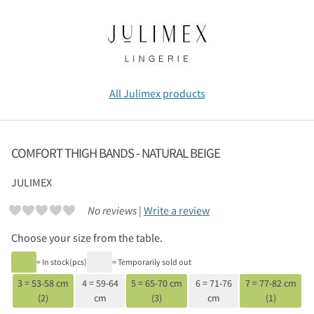
All Julimex products
COMFORT THIGH BANDS - NATURAL BEIGE
JULIMEX
No reviews |
Write a review
Choose your size from the table.
= In stock(pcs)
= Temporarily sold out
3 = 53-58 cm
4 = 59-64
5 = 65-70 cm
6 = 71-76
7 = 77-82 cm
(2)
cm
(3)
cm
(1)