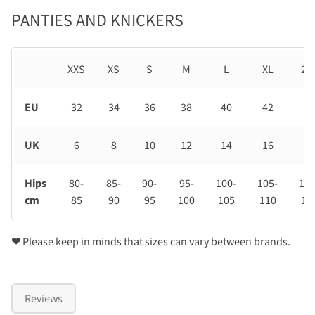
PANTIES AND KNICKERS
XXS
XS
S
M
L
XL
2X
EU
32
34
36
38
40
42
44
UK
6
8
10
12
14
16
18
Hips
80-
85-
90-
95-
100-
105-
110
cm
85
90
95
100
105
110
11
❤
Please keep in minds that sizes can vary between brands.
Reviews