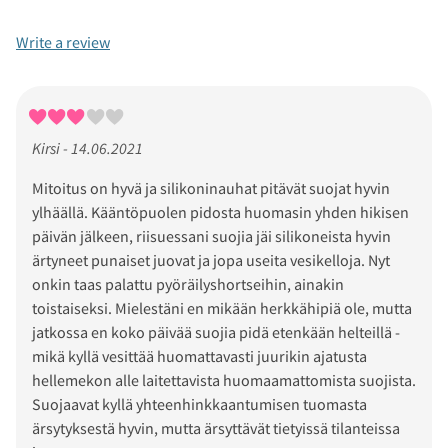
Write a review
Kirsi - 14.06.2021
Mitoitus on hyvä ja silikoninauhat pitävät suojat hyvin
ylhäällä. Kääntöpuolen pidosta huomasin yhden hikisen
päivän jälkeen, riisuessani suojia jäi silikoneista hyvin
ärtyneet punaiset juovat ja jopa useita vesikelloja. Nyt
onkin taas palattu pyöräilyshortseihin, ainakin
toistaiseksi. Mielestäni en mikään herkkähipiä ole, mutta
jatkossa en koko päivää suojia pidä etenkään helteillä -
mikä kyllä vesittää huomattavasti juurikin ajatusta
hellemekon alle laitettavista huomaamattomista suojista.
Suojaavat kyllä yhteenhinkkaantumisen tuomasta
ärsytyksestä hyvin, mutta ärsyttävät tietyissä tilanteissa