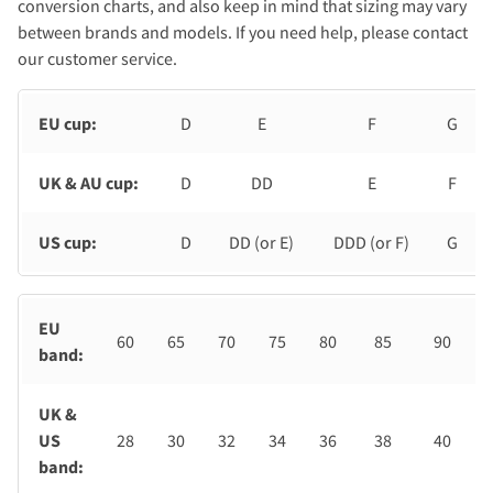
conversion charts, and also keep in mind that sizing may vary
between brands and models. If you need help, please contact
our customer service.
EU cup:
D
E
F
G
UK & AU cup:
D
DD
E
F
US cup:
D
DD (or E)
DDD (or F)
G
EU
60
65
70
75
80
85
90
band:
UK &
US
28
30
32
34
36
38
40
band: