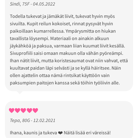
Sindi, 75F - 04.05.2022
Todella tukevat ja jämäkät liivit, tukevat hyvin myös
sivuilta. Kupit reilun kokoiset, rinnat pysyvät hyvin
paikoillaan kumarrellessa. Ympärysmitta on hiukan
tavallista löysempi. Materiaali on ainakin alkuun
jäykähköä ja paksua, varmaan liian kuumat liivit kesällä.
Sivuprofiili saisi omaan makuun olla vähän pyöreämpi.
Ihan nätit liivit, mutta koristesaumat ovat niin vahvat, että
kuultavat paidan läpi selvästi ja se kyllä häiritsee. Näin
ollen ajattelin ottaa nämä rintsikat käyttöön vain
paksumpien paitojen kanssa sekä töihin työliivin alle.
Tepa, 80G - 12.02.2021
Ihana, kaunis ja tukeva ❤️ Näitä lisää eri väreissä!