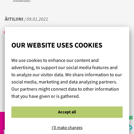
alusasut!
ÄITILIINI
/ 09.01.2021
OUR WEBSITE USES COOKIES
Tilasimme pienikokoiselle mutta isohkorintaiselle
teinityttärelle ensimmäistä kertaa liivejä netistä.
We use cookies to enhance our content and
Kaikki tilatut liivit istuivat hyvin ja olivat kauniit päällä. Oli
advertising, to support our social media features and
mukava huomata, että malleja löytyi pienelläkin
to analyze our visitor data. We share information to our
ympärysmitalla useampaa sorttia.
social media, marketing and data analyzing partners.
Tilaus tuli todella nopeasti, kaksi päivää tilauksesta.
Our partners might connect data to other information
that you have given or is gathered.
Read more reviews...
Accept all
I'll make changes