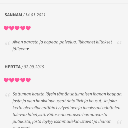
SANNAM
/ 14.01.2021
Aivan parasta ja nopeaa palvelua. Tuhannet kiitokset
jälleen ♥️
HERTTA
/ 02.09.2019
Sattuman kautta löysin tämän satumaisen ihanan kaupan,
josta jo olen hankkinut useat rintaliivit ja housut. Ja joka
kerta olen ollut erittäin tyytyväinen ja innoissani odottelen
tulevaa lähetystä. Kiitos erinomaisen hurmaavasta
putiikista, josta löytyy isommallekin istuvat ja ihanat