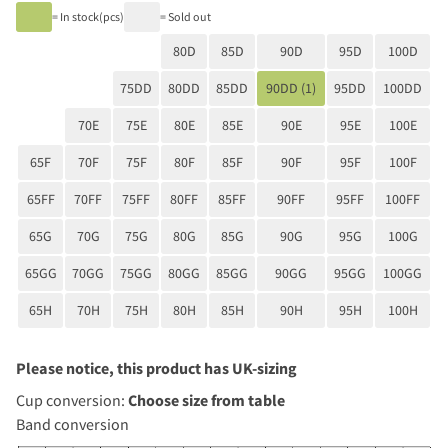
= In stock(pcs)
= Sold out
80D
85D
90D
95D
100D
75DD
80DD
85DD
90DD (1)
95DD
100DD
70E
75E
80E
85E
90E
95E
100E
65F
70F
75F
80F
85F
90F
95F
100F
65FF
70FF
75FF
80FF
85FF
90FF
95FF
100FF
65G
70G
75G
80G
85G
90G
95G
100G
65GG
70GG
75GG
80GG
85GG
90GG
95GG
100GG
65H
70H
75H
80H
85H
90H
95H
100H
Please notice, this product has UK-sizing
Cup conversion:
Choose size from table
Band conversion