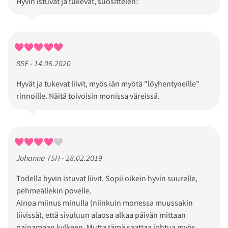
Hyvin istuvat ja tukevat, suosittelen!
85E - 14.06.2020
Hyvät ja tukevat liivit, myös iän myötä "löyhentyneille"
rinnoille. Näitä toivoisin monissa väreissä.
Johanna 75H - 28.02.2019
Todella hyvin istuvat liivit. Sopii oikein hyvin suurelle,
pehmeällekin povelle.
Ainoa miinus minulla (niinkuin monessa muussakin
liivissä), että sivuluun alaosa alkaa päivän mittaan
painamaan kylkeen. Mutta tämä saattaa johtua myös