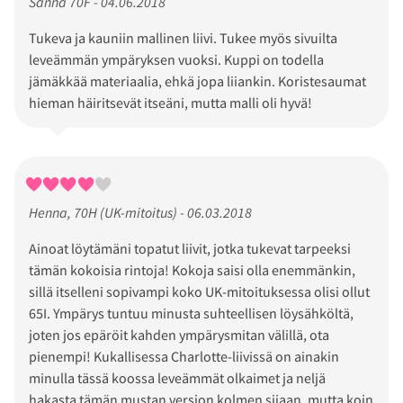
Sanna 70F - 04.06.2018
Tukeva ja kauniin mallinen liivi. Tukee myös sivuilta
leveämmän ympäryksen vuoksi. Kuppi on todella
jämäkkää materiaalia, ehkä jopa liiankin. Koristesaumat
hieman häiritsevät itseäni, mutta malli oli hyvä!
Henna, 70H (UK-mitoitus) - 06.03.2018
Ainoat löytämäni topatut liivit, jotka tukevat tarpeeksi
tämän kokoisia rintoja! Kokoja saisi olla enemmänkin,
sillä itselleni sopivampi koko UK-mitoituksessa olisi ollut
65I. Ympärys tuntuu minusta suhteellisen löysähköltä,
joten jos epäröit kahden ympärysmitan välillä, ota
pienempi! Kukallisessa Charlotte-liivissä on ainakin
minulla tässä koossa leveämmät olkaimet ja neljä
hakasta tämän mustan version kolmen sijaan, mutta koin