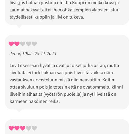
liivit,jos haluaa pushup efektiä.Kuppi on melko kova ja
saumat näkyvät,eli ei ihan ohkaisempien yläosien istuu
täydellisesti kuppiin ja liivi on tukeva.
Jenni, 100J - 29.11.2023
Liivit itsessään hyvät ja ovat jo toiset jotka ostan, mutta
sivuluita ei todellakaan saa pois liiveistä vaikka näin
vastauksen arvosteluun missä niin neuvottiin. Koitin
ottaa sivuluun pois ja totesin että ne ovat ommeltu kiinni
liiveihin alhaalta (vyötärön puolella) ja nyt liiveissä on
karmean näköinen reikä.