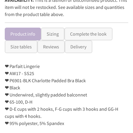
item will not be restocked. See available sizes and quantities
from the product table above.
Product info
Sizing
Complete the look
Size tables
Reviews
Delivery
❤
Parfait Lingerie
❤
AW17 - SS25
❤
P6901-BLK Charlotte Padded Bra Black
❤
Black
❤
Underwired, slightly padded balconnet
❤
65-100, D-H
❤
D-E cups with 2 hooks, F-G cups with 3 hooks and GG-H
cups with 4 hooks.
❤
95% polyester, 5% Spandex