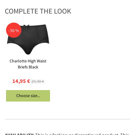
COMPLETE THE LOOK
- 50 %
Charlotte High Waist
Briefs Black
14,95 €
29,90 €
Choose size...
AVAILABILITY:
This is a fashion or discontinued product. This