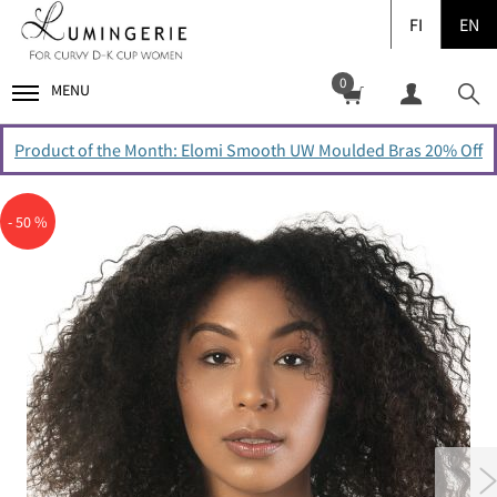
FI
EN
0
MENU
Product of the Month: Elomi Smooth UW Moulded Bras 20% Off
- 50 %