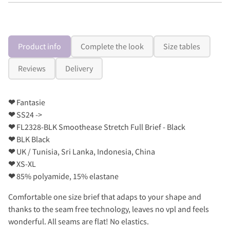
Product info
Complete the look
Size tables
Reviews
Delivery
❤
Fantasie
❤
SS24 ->
❤
FL2328-BLK Smoothease Stretch Full Brief - Black
❤
BLK Black
❤
UK / Tunisia, Sri Lanka, Indonesia, China
❤
XS-XL
❤
85% polyamide, 15% elastane
Comfortable one size brief that adaps to your shape and
thanks to the seam free technology, leaves no vpl and feels
wonderful. All seams are flat! No elastics.