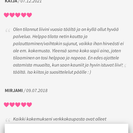
KATJA
/ 07.12.2021
Olen tilannut liivini vuosia täältä ja on kyllä ollut hyvää
palvelua. Helppo tilata netin kautta ja
palauttaminen/vaihtokin sujunut, vaikka ihan hirveästi ei
ole em. kokemusta. Yleensä sama koko sopii aina, joten
tilaaminen on tosi helppoa ja nopeaa. En edes ajattele
ostamista muualta, kun saan kauniit ja hyvin istuvat liivit
täältä. Iso kiitos ja suosittelelut päälle : )
MIRJAMI
/ 09.07.2018
Kaikki kokemukseni verkkokaupasta ovat olleet
positiivisia. Jos ostos on mennyt koon puolesta hutiksi,
asiakaspalvelu on osannut haarukoida mikä ongelma on ja