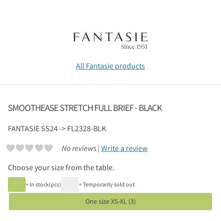
All Fantasie products
SMOOTHEASE STRETCH FULL BRIEF - BLACK
FANTASIE
SS24 -> FL2328-BLK
No reviews |
Write a review
Choose your size from the table.
= In stock(pcs)
= Temporarily sold out
One size XS-XL (3)