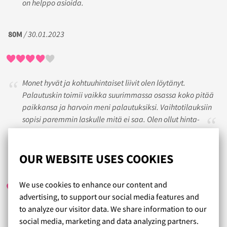
on helppo asioida.
80M
/ 30.01.2023
Monet hyvät ja kohtuuhintaiset liivit olen löytänyt.
Palautuskin toimii vaikka suurimmassa osassa koko pitää
paikkansa ja harvoin meni palautuksiksi. Vaihtotilauksiin
sopisi paremmin laskulle mitä ei saa. Olen ollut hinta-
laatusuhteeseen tyytyväinen. Ja kauniita ovat!
OUR WEBSITE USES COOKIES
JUSSI
/ 19.12.2018
We use cookies to enhance our content and
advertising, to support our social media features and
to analyze our visitor data. We share information to our
Palvelu vain on niin hyvää. Special kiitos Reijalle, tiedät
social media, marketing and data analyzing partners.
kyllä kuka!