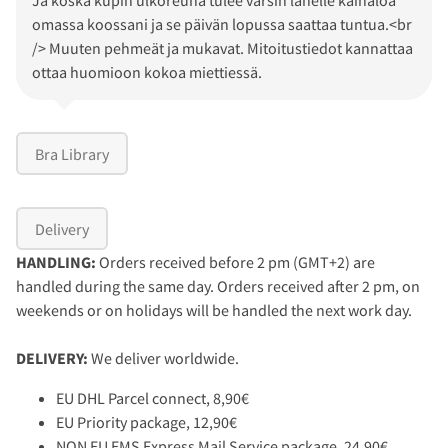
Ja koska kupin ulkoreuna tulee varsin lähelle kainaloa
omassa koossani ja se päivän lopussa saattaa tuntua.<br
/> Muuten pehmeät ja mukavat. Mitoitustiedot kannattaa
ottaa huomioon kokoa miettiessä.
Bra Library
Delivery
HANDLING:
Orders received before 2 pm (GMT+2) are
handled during the same day. Orders received after 2 pm, on
weekends or on holidays will be handled the next work day.
DELIVERY:
We deliver worldwide.
EU DHL Parcel connect, 8,90€
EU Priority package, 12,90€
NON EU EMS Express Mail Service package, 24,90€