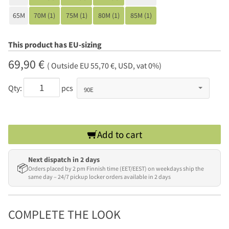
65M
70M (1)
75M (1)
80M (1)
85M (1)
This product has EU-sizing
69,90 €
( Outside EU 55,70 €, USD, vat 0%)
Qty:
pcs
Add to cart
Next dispatch in 2 days
📦
Orders placed by 2 pm Finnish time (EET/EEST) on weekdays ship the
same day – 24/7 pickup locker orders available in 2 days
COMPLETE THE LOOK