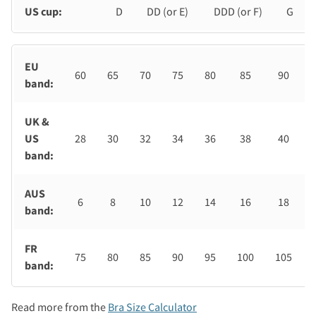
US cup:
D
DD (or E)
DDD (or F)
G
EU
60
65
70
75
80
85
90
band:
UK &
US
28
30
32
34
36
38
40
band:
AUS
6
8
10
12
14
16
18
band:
FR
75
80
85
90
95
100
105
band:
Read more from the
Bra Size Calculator