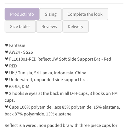
Product info
Sizing
Complete the look
Size tables
Reviews
Delivery
❤
Fantasie
❤
AW24 - SS26
❤
FL101801-RED Reflect UW Soft Side Support Bra - Red
❤
RED
❤
UK / Tunisia, Sri Lanka, Indonesia, China
❤
Underwired, unpadded side support bra.
❤
65-95, D-M
❤
2 hooks & eyes at the back in all D-H-cups, 3 hooks on I-M
cups.
❤
Cups 100% polyamide, lace 85% polyamide, 15% elastane,
back 87% polyamide, 13% elastane.
Reflect is a wired, non padded bra with three piece cups for