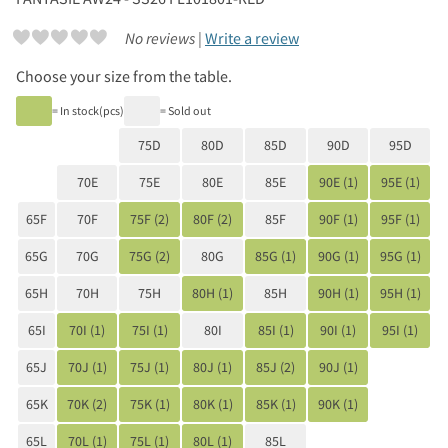
No reviews |
Write a review
Choose your size from the table.
= In stock(pcs)
= Sold out
75D
80D
85D
90D
95D
70E
75E
80E
85E
90E (1)
95E (1)
65F
70F
75F (2)
80F (2)
85F
90F (1)
95F (1)
65G
70G
75G (2)
80G
85G (1)
90G (1)
95G (1)
65H
70H
75H
80H (1)
85H
90H (1)
95H (1)
65I
70I (1)
75I (1)
80I
85I (1)
90I (1)
95I (1)
65J
70J (1)
75J (1)
80J (1)
85J (2)
90J (1)
65K
70K (2)
75K (1)
80K (1)
85K (1)
90K (1)
65L
70L (1)
75L (1)
80L (1)
85L