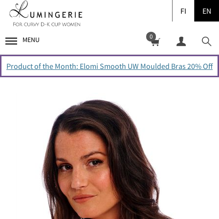
FI
EN
0
MENU
Product of the Month: Elomi Smooth UW Moulded Bras 20% Off