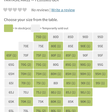
No reviews |
Write a review
Choose your size from the table.
= In stock(pcs)
= Temporarily sold out
75D (1)
80D
85D
90D
95D
70E
75E
80E (1)
85E
90E (1)
95E
65F (1)
70F
75F (1)
80F (1)
85F (1)
90F
95F
65G
70G (2)
75G (1)
80G
85G (1)
90G (1)
95G
65H
70H (1)
75H (1)
80H (1)
85H (1)
90H (1)
95H (1)
65I
70I (1)
75I (1)
80I
85I (1)
90I (1)
95I (1)
65J
70J
75J (1)
80J (1)
85J (1)
90J (1)
65K
70K (1)
75K
80K (1)
85K
90K (1)
65L
70L
75L (2)
80L (1)
85L (1)