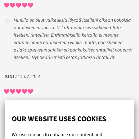
Minulla on ollut vaikeuksia löytää itselleni oikean kokoisia
rintaliivejä jo vuosia. Uskaltauduin siis sokkona tilata
itselleni rintaliivit. Ensimmäisellä kerralla ei mennyt
nappiin oman epähuomion vuoksi mutta, onnistuneen
asiakaspalvelun sainkin oikeankokoiset rintaliivit nopeasti
itselleni. Nyt tiedän mistä ostan jatkossa rintaliivit.
SINI
/ 14.07.2024
Sovittaminen ajanvarauksella paikanpäällä
ammattilaisen kanssa oli todella upea kokemus. Sain apua
OUR WEBSITE USES COOKIES
oikean koon ostamiseen ja sopivan liivimallin valintaan.
Sovittaminen oli kiireetöntä ja toiveitani kuunneltiin. Jos
We use cookies to enhance our content and
sovittaminen paikanpäällä ei ole mahdollista, kehottaisin