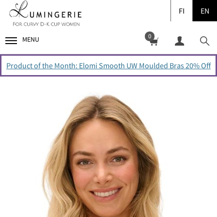
FI
EN
0
MENU
Product of the Month: Elomi Smooth UW Moulded Bras 20% Off