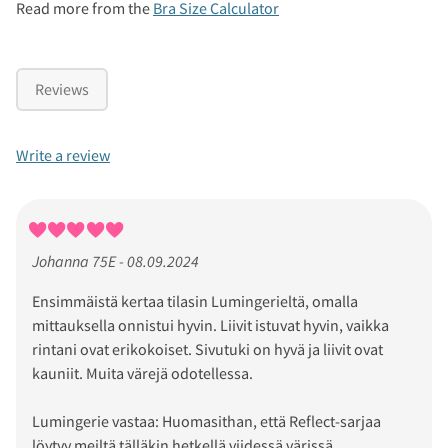
Read more from the
Bra Size Calculator
Reviews
Write a review
Johanna 75E - 08.09.2024
Ensimmäistä kertaa tilasin Lumingerieltä, omalla
mittauksella onnistui hyvin. Liivit istuvat hyvin, vaikka
rintani ovat erikokoiset. Sivutuki on hyvä ja liivit ovat
kauniit. Muita värejä odotellessa.
Lumingerie vastaa: Huomasithan, että Reflect-sarjaa
löytyy meiltä tälläkin hetkellä viidessä värissä.