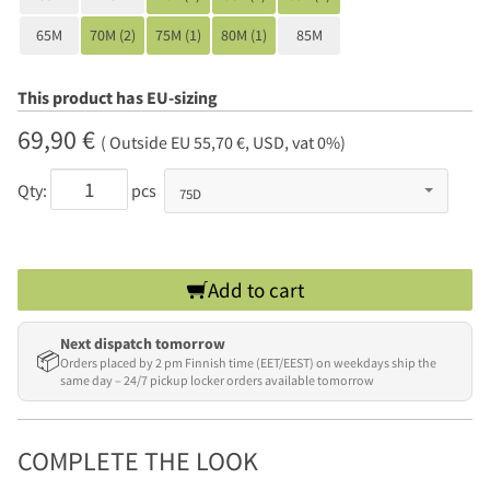
65M
70M (2)
75M (1)
80M (1)
85M
This product has EU-sizing
69,90 €
( Outside EU 55,70 €, USD, vat 0%)
Qty:
pcs
Add to cart
Next dispatch tomorrow
📦
Orders placed by 2 pm Finnish time (EET/EEST) on weekdays ship the
same day – 24/7 pickup locker orders available tomorrow
COMPLETE THE LOOK