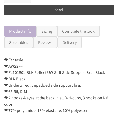
Send
Product info
Sizing
Complete the look
Size tables
Reviews
Delivery
❤
Fantasie
❤
AW22 ->
❤
FL101801-BLK Reflect UW Soft Side Support Bra - Black
❤
BLK Black
❤
Underwired, unpadded side support bra.
❤
65-95, D-M
❤
2 hooks & eyes at the back in all D-H-cups, 3 hooks on I-M
cups
❤
77% polyamide, 13% elastane, 10% polyester