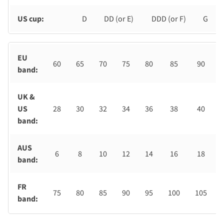
US cup:
D
DD (or E)
DDD (or F)
G
EU
60
65
70
75
80
85
90
band:
UK &
US
28
30
32
34
36
38
40
band:
AUS
6
8
10
12
14
16
18
band:
FR
75
80
85
90
95
100
105
band: