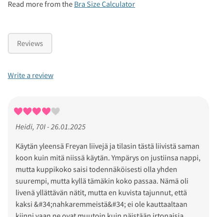
Read more from the
Bra Size Calculator
Reviews
Write a review
Heidi, 70I - 26.01.2025
Käytän yleensä Freyan liivejä ja tilasin tästä liivistä saman
koon kuin mitä niissä käytän. Ympärys on justiinsa nappi,
mutta kuppikoko saisi todennäköisesti olla yhden
suurempi, mutta kyllä tämäkin koko passaa. Nämä oli
livenä yllättävän nätit, mutta en kuvista tajunnut, että
kaksi &#34;nahkaremmeistä&#34; ei ole kauttaaltaan
kiinni vaan ne ovat muutoin kuin päistään irtonaisia.