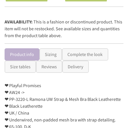
AVAILABILITY:
This is a fashion or discontinued product. This
item will not be restocked. See available sizes and quantities
from the product table above.
Product info
Sizing
Complete the look
Size tables
Reviews
Delivery
❤
Playful Promises
❤
AW24 ->
❤
PP-3220-L Ramona UW Strap & Mesh Bra Black Leatherette
❤
Black Leatherette
❤
UK / China
❤
Underwired, non-padded mesh bra with strap detailing.
❤
65-100, D-K