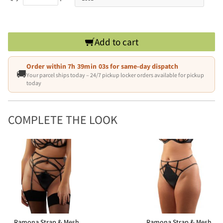
Add to cart
Order within
7h 39min 03s
for same-day dispatch
🚚
Your parcel ships today – 24/7 pickup locker orders available for pickup
today
COMPLETE THE LOOK
Ramona Strap & Mesh
Ramona Strap & Mesh