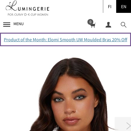
FI
EN
0
MENU
Product of the Month: Elomi Smooth UW Moulded Bras 20% Off