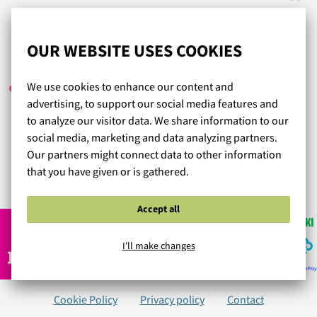
Nopea toimitus ja helppo palautus plussaa.
OUR WEBSITE USES COOKIES
TUULA
/ 04.09.2020
We use cookies to enhance our content and
advertising, to support our social media features and
to analyze our visitor data. We share information to our
Täyden kympin verkkokauppa! Hyvät tuotteet, ystävällinen
social media, marketing and data analyzing partners.
ja avulias asiakaspalvelu, nopea ja jopa ilmainen toimitus.
Our partners might connect data to other information
that you have given or is gathered.
Read more reviews...
Accept all
I'll make changes
Cookie Policy
Privacy policy
Contact