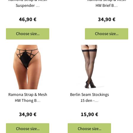
Suspender …
HW Brief B…
46,90 €
34,90 €
Choose size...
Choose size...
Ramona Strap & Mesh
Berlin Seam Stockings
HW Thong B…
15 den -…
34,90 €
15,90 €
Choose size...
Choose size...