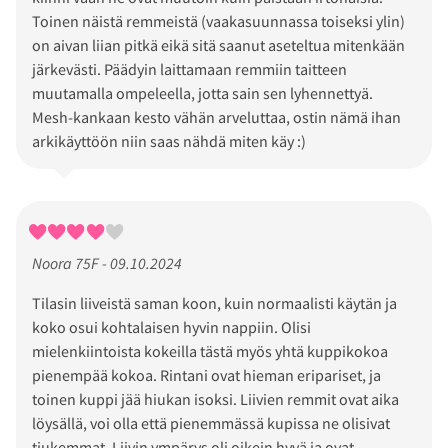
Toinen näistä remmeistä (vaakasuunnassa toiseksi ylin)
on aivan liian pitkä eikä sitä saanut aseteltua mitenkään
järkevästi. Päädyin laittamaan remmiin taitteen
muutamalla ompeleella, jotta sain sen lyhennettyä.
Mesh-kankaan kesto vähän arveluttaa, ostin nämä ihan
arkikäyttöön niin saas nähdä miten käy :)
Noora 75F - 09.10.2024
Tilasin liiveistä saman koon, kuin normaalisti käytän ja
koko osui kohtalaisen hyvin nappiin. Olisi
mielenkiintoista kokeilla tästä myös yhtä kuppikokoa
pienempää kokoa. Rintani ovat hieman eripariset, ja
toinen kuppi jää hiukan isoksi. Liivien remmit ovat aika
löysällä, voi olla että pienemmässä kupissa ne olisivat
tiukemmat. Liivin ympärys oli oikein hyvä ja ovat