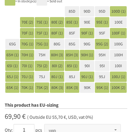
= In stock(pcs)
= Sold out
85D
90D
95D
100D (1)
70E (2)
75E (1)
80E (2)
85E (1)
90E
95E (1)
100E
70F (1)
75F (1)
80F (1)
85F
90F (1)
95F
100F (1)
65G
70G (1)
75G (1)
80G
85G
90G
95G (2)
100G
65H (1)
70H (1)
75H
80H (3)
85H (3)
90H (1)
95H
100H
65I (1)
70I (1)
75I (2)
80I (2)
85I (1)
90I
95I
100I
65J (1)
70J (1)
75J
80J (1)
85J
90J (1)
95J
100J (1)
65K (1)
70K (1)
75K (2)
80K (3)
85K (3)
90K
95K (1)
100K (2)
This product has EU-sizing
69,90 €
( Outside EU 55,70 €, USD, vat 0%)
Qty:
pcs