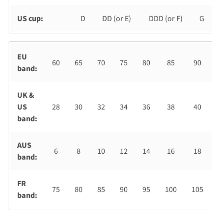
US cup:
D
DD (or E)
DDD (or F)
G
EU
60
65
70
75
80
85
90
band:
UK &
US
28
30
32
34
36
38
40
band:
AUS
6
8
10
12
14
16
18
band:
FR
75
80
85
90
95
100
105
band: